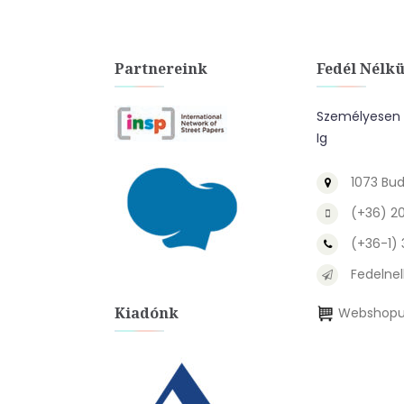
Partnereink
Fedél Nélkü
Személyesen A
Ig
1073 Bud
(+36) 2
(+36-1)
Fedelnel
Kiadónk
Webshopu