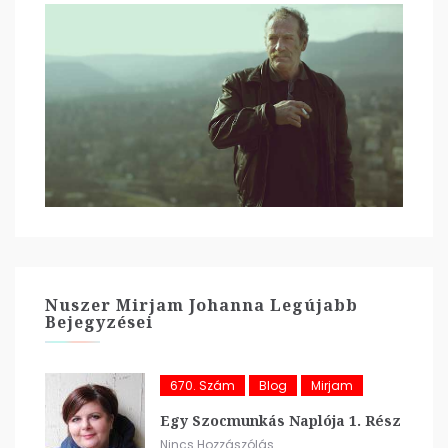
Nuszer Mirjam Johanna Legújabb
Bejegyzései
670. Szám
Blog
Mirjam
Egy Szocmunkás Naplója 1. Rész
Nincs Hozzászólás