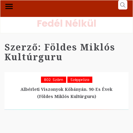
Fedél Nélkül
Szerző:
Földes Miklós
Kultúrguru
802. Szám
Széppróza
Albérleti Viszonyok Kőbányán. 90-Es Évek
(Földes Miklós Kultúrguru)