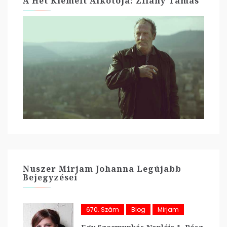
A Hét Kiemelt Alkotója: Zilahy Tamás
Nuszer Mirjam Johanna Legújabb
Bejegyzései
670. Szám
Blog
Mirjam