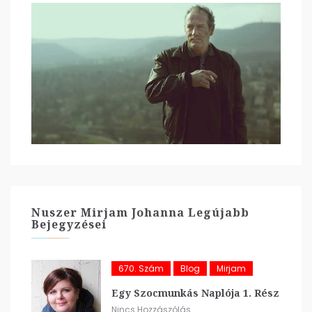
Nuszer Mirjam Johanna Legújabb
Bejegyzései
670. Szám
Blog
Mirjam
Egy Szocmunkás Naplója 1. Rész
Nincs Hozzászólás