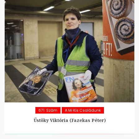
671. Szám
A Mi Kis Családunk
Üstöky Viktória (Fazekas Péter)