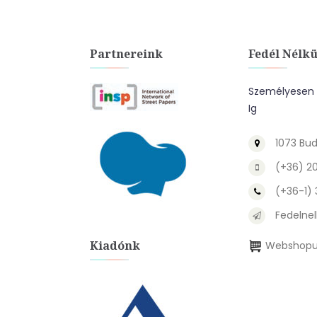
Partnereink
Fedél Nélkü
Személyesen A
Ig
1073 Bud
(+36) 2
(+36-1)
Fedelnel
Kiadónk
Webshopu