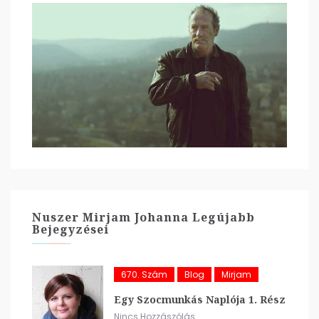
Nuszer Mirjam Johanna Legújabb
Bejegyzései
670. Szám
Blog
Mirjam
Egy Szocmunkás Naplója 1. Rész
Nincs Hozzászólás