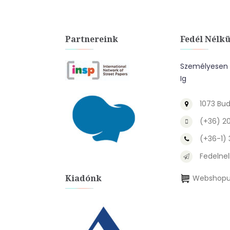
Partnereink
Fedél Nélkü
Személyesen A
Ig
1073 Bud
(+36) 2
(+36-1)
Fedelnel
Kiadónk
Webshopu