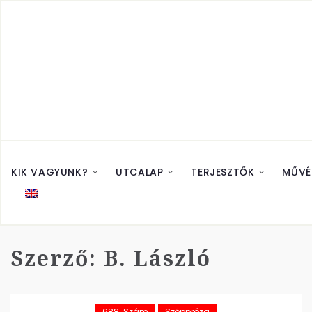
KIK VAGYUNK?
UTCALAP
TERJESZTŐK
MŰVÉ
Szerző:
B. László
688. Szám
Széppróza