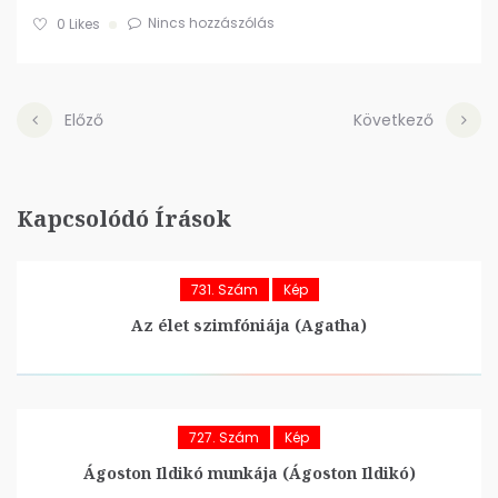
Nincs hozzászólás
0
Likes
Előző
Következő
Kapcsolódó Írások
731. Szám
Kép
Az élet szimfóniája (Agatha)
727. Szám
Kép
Ágoston Ildikó munkája (Ágoston Ildikó)