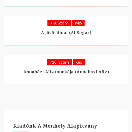
719. Szám
Kép
A jövő álmai (Al Segar)
720. Szám
Kép
Annaházi Alíz munkája (Annaházi Aliz)
Kiadónk A Menhely Alapítvány