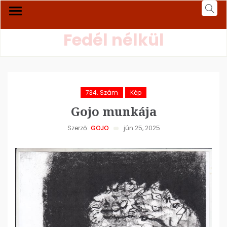
Fedél nélkül
734. Szám
Kép
Gojo munkája
Szerző:
GOJO
jún 25, 2025