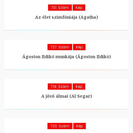
731. Szám
Kép
Az élet szimfóniája (Agatha)
727. Szám
Kép
Ágoston Ildikó munkája (Ágoston Ildikó)
719. Szám
Kép
A jövő álmai (Al Segar)
720. Szám
Kép