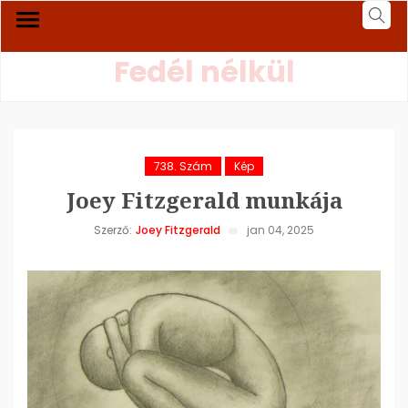
Fedél nélkül
738. Szám
Kép
Joey Fitzgerald munkája
Szerző:
Joey Fitzgerald
jan 04, 2025