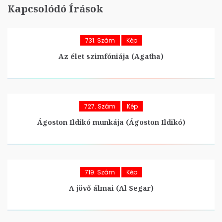
Kapcsolódó Írások
731. Szám
Kép
Az élet szimfóniája (Agatha)
727. Szám
Kép
Ágoston Ildikó munkája (Ágoston Ildikó)
719. Szám
Kép
A jövő álmai (Al Segar)