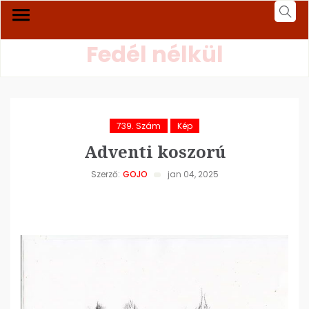
Fedél nélkül
739. Szám
Kép
Adventi koszorú
Szerző:
GOJO
jan 04, 2025