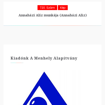
720. Szám
Kép
Annaházi Alíz munkája (Annaházi Aliz)
Kiadónk A Menhely Alapítvány