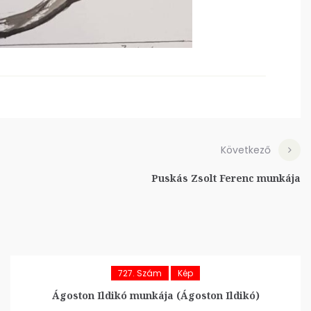
Következő
Puskás Zsolt Ferenc munkája
727. Szám
Kép
Ágoston Ildikó munkája (Ágoston Ildikó)