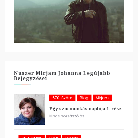
Nuszer Mirjam Johanna Legújabb
Bejegyzései
670. Szám
Blog
Mirjam
Egy szocmunkás naplója 1. rész
Nincs hozzászólás