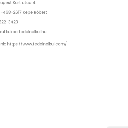
apest Kürt utca 4.
0-468-2617 Kepe Róbert
 322-3423
kul kukac fedelnelkul.hu
nk:
https://www.fedelnelkul.com/