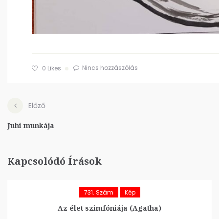
Nincs hozzászólás
0
Likes
Előző
Juhi munkája
Kapcsolódó Írások
731. Szám
Kép
Az élet szimfóniája (Agatha)