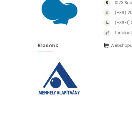
1073 Bud
(+36) 2
(+36-1)
fedelnel
Kiadónk
Webshopu