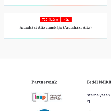
720. Szám
Kép
Annaházi Alíz munkája (Annaházi Aliz)
Partnereink
Fedél Nélkü
Személyesen a
ig