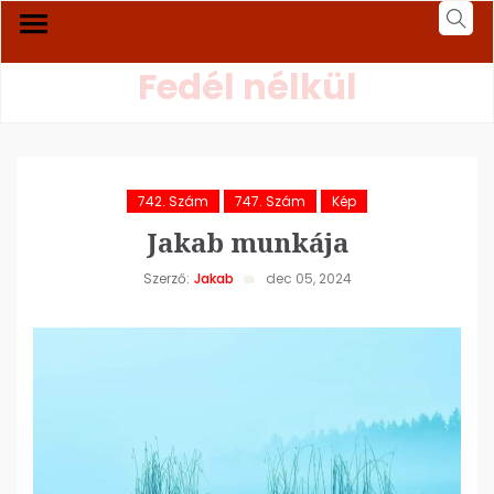
Fedél nélkül
742. Szám
747. Szám
Kép
Jakab munkája
Szerző:
Jakab
dec 05, 2024