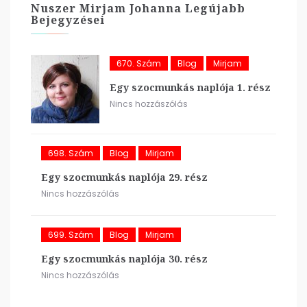
Nuszer Mirjam Johanna Legújabb
Bejegyzései
670. Szám
Blog
Mirjam
Egy szocmunkás naplója 1. rész
Nincs hozzászólás
698. Szám
Blog
Mirjam
Egy szocmunkás naplója 29. rész
Nincs hozzászólás
699. Szám
Blog
Mirjam
Egy szocmunkás naplója 30. rész
Nincs hozzászólás