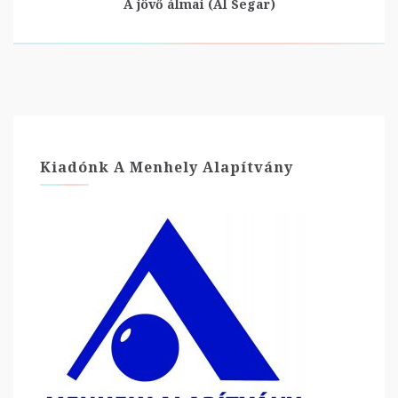
A jövő álmai (Al Segar)
Kiadónk A Menhely Alapítvány