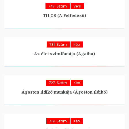
747. Szám
Vers
TILOS (A Felfedező)
731. Szám
Kép
Az élet szimfóniája (Agatha)
727. Szám
Kép
Ágoston Ildikó munkája (Ágoston Ildikó)
719. Szám
Kép