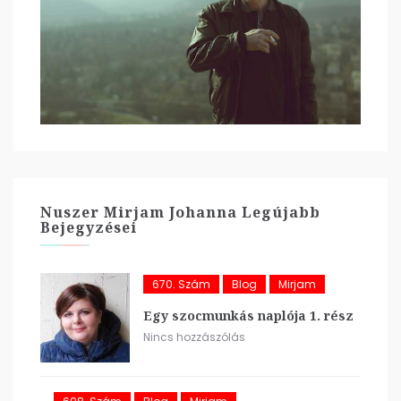
Nuszer Mirjam Johanna Legújabb
Bejegyzései
670. Szám
Blog
Mirjam
Egy szocmunkás naplója 1. rész
Nincs hozzászólás