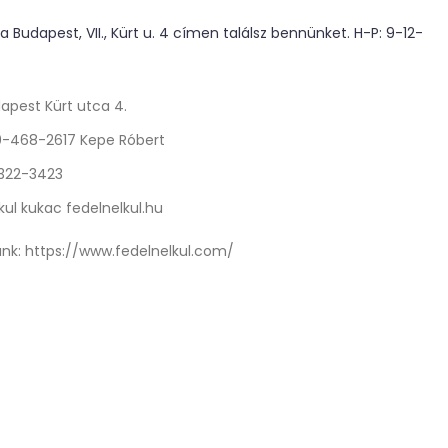
 Budapest, VII., Kürt u. 4 címen találsz bennünket. H-P: 9-12-
apest Kürt utca 4.
0-468-2617 Kepe Róbert
 322-3423
kul kukac fedelnelkul.hu
nk:
https://www.fedelnelkul.com/