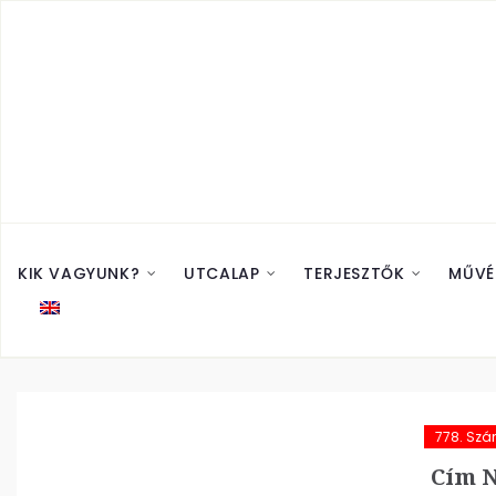
KIK VAGYUNK?
UTCALAP
TERJESZTŐK
MŰVÉ
778. Sz
Cím N