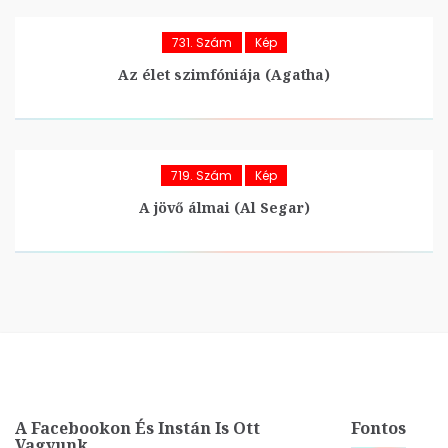
731. Szám
Kép
Az élet szimfóniája (Agatha)
719. Szám
Kép
A jövő álmai (Al Segar)
A Facebookon És Instán Is Ott
Fontos
Vagyunk