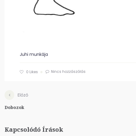
Juhi munkája
Nincs hozzászólás
0
Likes
Előző
Dobozok
Kapcsolódó Írások