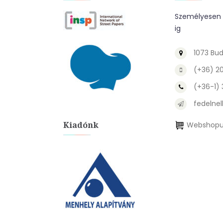
Személyesen a
ig
1073 Bud
(+36) 2
(+36-1)
fedelnel
Kiadónk
Webshopu