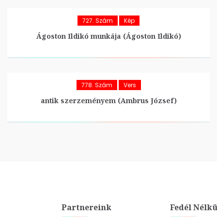
727. Szám
Kép
Ágoston Ildikó munkája (Ágoston Ildikó)
778. Szám
Vers
antik szerzeményem (Ambrus József)
Partnereink
Fedél Nélkü