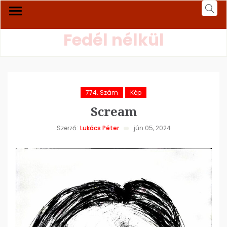
Fedél nélkül
774. Szám
Kép
Scream
Szerző:
Lukács Péter
jún 05, 2024