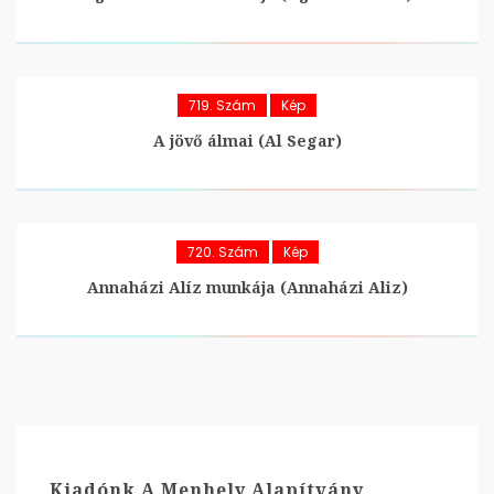
719. Szám
Kép
A jövő álmai (Al Segar)
720. Szám
Kép
Annaházi Alíz munkája (Annaházi Aliz)
Kiadónk A Menhely Alapítvány