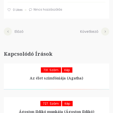
Nincs hozzászólás
0
Likes
Előző
Következő
Kapcsolódó Írások
731. Szám
Kép
Az élet szimfóniája (Agatha)
727. Szám
Kép
Ágoston Ildikó munkája (Ágoston Ildikó)