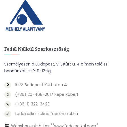
Fedél Nélkül Szerkesztőség
Személyesen a Budapest, VII., Kürt u. 4 címen találsz
bennünket. H-P: 9-12-ig
1073 Budapest Kürt utca 4.
(+36) 20-468-2617 Kepe Róbert
(+36-1) 322-3423
fedelnelkul kukac fedelnelkul.hu
Webshopunk:
https://www.fedelnelkul.com/