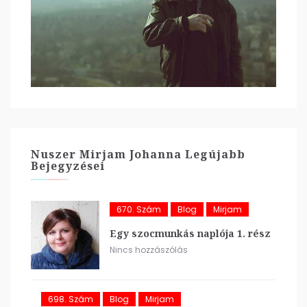
Nuszer Mirjam Johanna Legújabb
Bejegyzései
670. Szám
Blog
Mirjam
Egy szocmunkás naplója 1. rész
Nincs hozzászólás
698. Szám
Blog
Mirjam