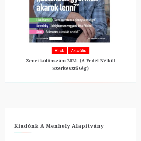
Hírek
Aktuális
Zenei különszám 2021. (A Fedél Nélkül
Szerkesztőség)
Kiadónk A Menhely Alapítvány