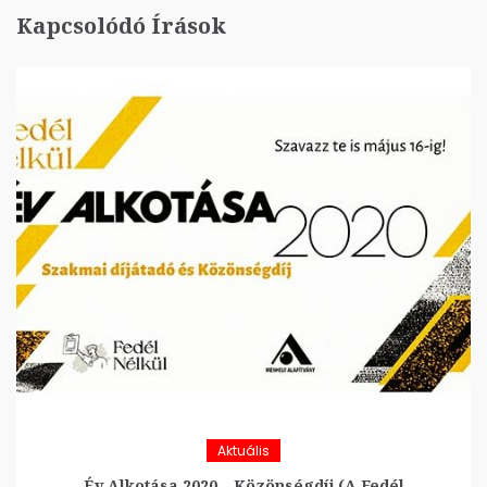
Kapcsolódó Írások
Aktuális
Év Alkotása 2020 – Közönségdíj (A Fedél