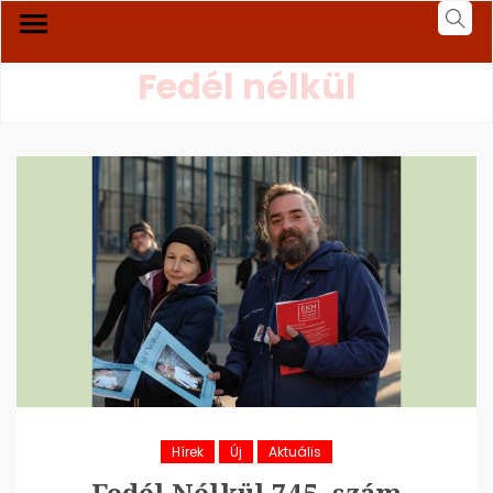
Fedél nélkül
Hírek
Új
Aktuális
Fedél Nélkül 745. szám