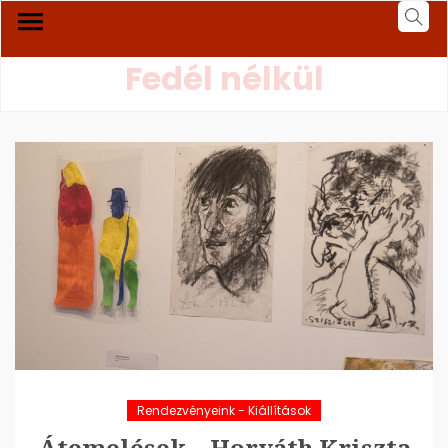
Fedél nélkül
Rendezvényeink - Kiállítások
Átemelések – Horváth Kriszta