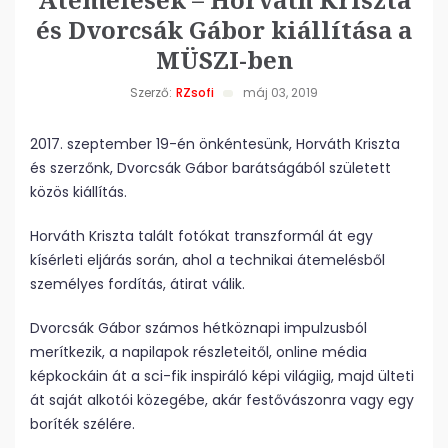
és Dvorcsák Gábor kiállítása a
MÜSZI-ben
Szerző:
RZsofi
máj 03, 2019
2017. szeptember 19-én önkéntesünk, Horváth Kriszta
és szerzőnk, Dvorcsák Gábor barátságából született
közös kiállítás.
Horváth Kriszta talált fotókat transzformál át egy
kísérleti eljárás során, ahol a technikai átemelésből
személyes fordítás, átirat válik.
Dvorcsák Gábor számos hétköznapi impulzusból
merítkezik, a napilapok részleteitől, online média
képkockáin át a sci-fik inspiráló képi világiig, majd ülteti
át saját alkotói közegébe, akár festővászonra vagy egy
boríték szélére.