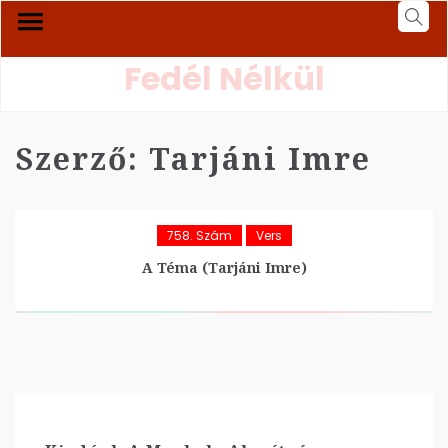
Fedél Nélkül
Szerző:
Tarjáni Imre
758. Szám
Vers
A Téma (Tarjáni Imre)