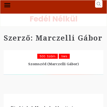
Fedél Nélkül
Szerző:
Marczelli Gábor
500. Szám
Vers
Szomszéd (Marczelli Gábor)