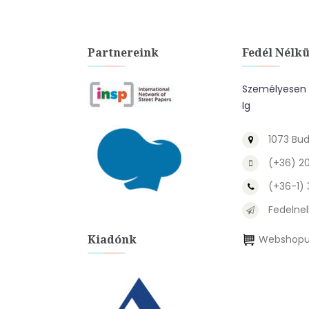
Partnereink
Fedél Nélkü
Személyesen A
Ig
1073 Bud
(+36) 2
(+36-1)
Fedelnel
Kiadónk
Webshopu