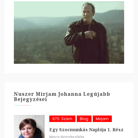
Nuszer Mirjam Johanna Legújabb
Bejegyzései
670. Szám
Blog
Mirjam
Egy Szocmunkás Naplója 1. Rész
Nincs Hozzászólás