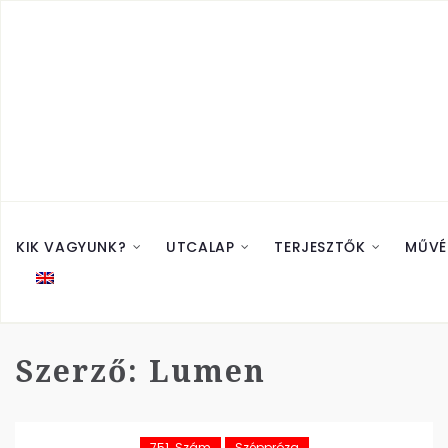
KIK VAGYUNK?
UTCALAP
TERJESZTŐK
MŰVÉ
Szerző:
Lumen
751. Szám
Széppróza