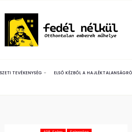
SZETI TEVÉKENYSÉG
ELSŐ KÉZBŐL A HAJLÉKTALANSÁGRÓ
408. Szám
Széppróza