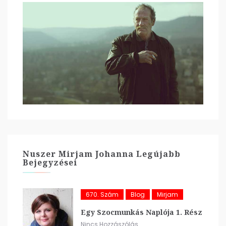
Nuszer Mirjam Johanna Legújabb
Bejegyzései
670. Szám
Blog
Mirjam
Egy Szocmunkás Naplója 1. Rész
Nincs Hozzászólás