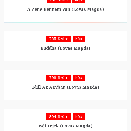
A Zene Bennem Van (Lovas Magda)
785. Szám
Kép
Buddha (Lovas Magda)
796. Szám
Kép
Idill Az Ágyban (Lovas Magda)
804. Szám
Kép
Női Fejek (Lovas Magda)