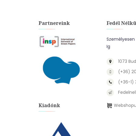
Partnereink
Fedél Nélkü
Személyesen A
Ig
1073 Bud
(+36) 2
(+36-1)
Fedelnel
Kiadónk
Webshopu