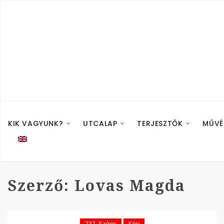
KIK VAGYUNK?
UTCALAP
TERJESZTŐK
MŰVÉ
Szerző:
Lovas Magda
737. Szám
Kép