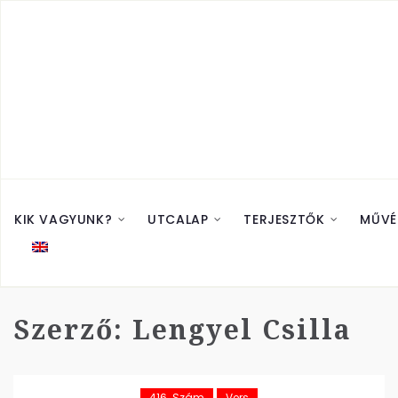
KIK VAGYUNK?
UTCALAP
TERJESZTŐK
MŰVÉ
Szerző:
Lengyel Csilla
416. Szám
Vers