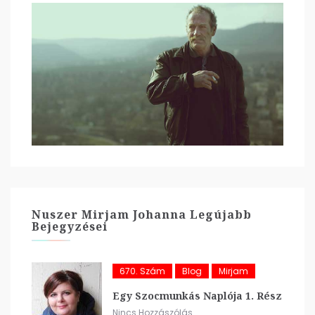
Nuszer Mirjam Johanna Legújabb
Bejegyzései
670. Szám
Blog
Mirjam
Egy Szocmunkás Naplója 1. Rész
Nincs Hozzászólás