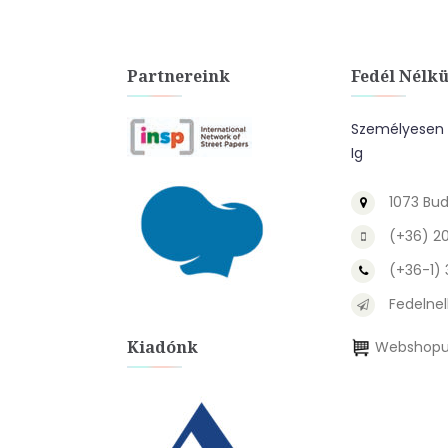
Partnereink
Fedél Nélkü
Személyesen A
Ig
1073 Bud
(+36) 2
(+36-1)
Fedelnel
Kiadónk
Webshopu