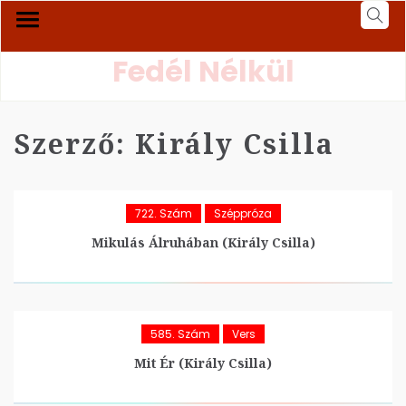
Fedél Nélkül
Szerző:
Király Csilla
722. Szám
Széppróza
Mikulás Álruhában (Király Csilla)
585. Szám
Vers
Mit Ér (Király Csilla)