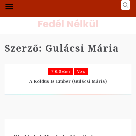
Fedél Nélkül
Szerző:
Gulácsi Mária
718. Szám
Vers
A Koldus Is Ember (Gulácsi Mária)