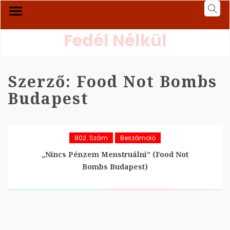
Fedél Nélkül
Szerző:
Food Not Bombs
Budapest
802. Szám
Beszámoló
„Nincs Pénzem Menstruálni” (Food Not
Bombs Budapest)