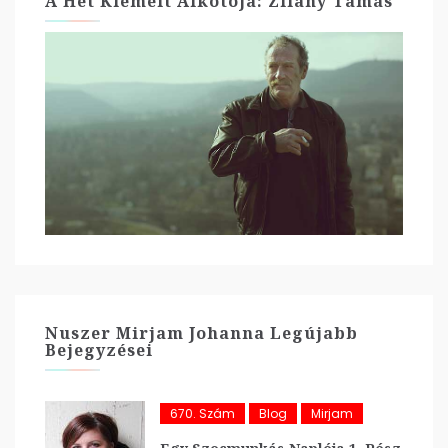
A Hét Kiemelt Alkotója: Zilahy Tamás
Nuszer Mirjam Johanna Legújabb
Bejegyzései
670. Szám
Blog
Mirjam