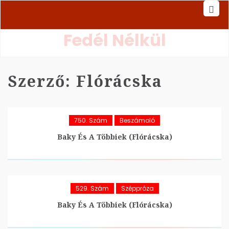
Fedél Nélkül
Szerző:
Flórácska
750. Szám
Beszámoló
Baky És A Többiek (Flórácska)
529. Szám
Széppróza
Baky És A Többiek (Flórácska)