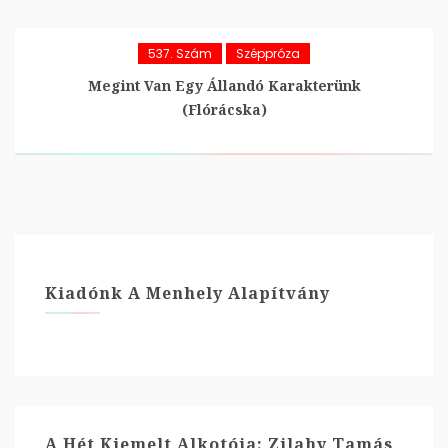
537. Szám
Széppróza
Megint Van Egy Állandó Karakterünk
(Flórácska)
Kiadónk A Menhely Alapítvány
A Hét Kiemelt Alkotója: Zilahy Tamás