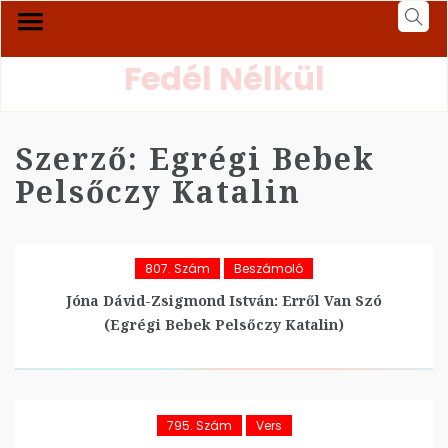
Fedél Nélkül
Szerző:
Egrégi Bebek
Pelsőczy Katalin
807. Szám
Beszámoló
Jóna Dávid-Zsigmond István: Erről Van Szó
(Egrégi Bebek Pelsőczy Katalin)
795. Szám
Vers