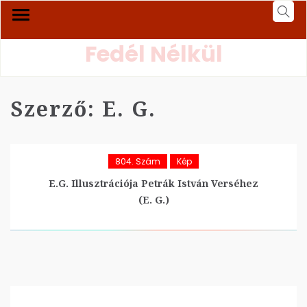
Fedél Nélkül
Szerző:
E. G.
804. Szám
Kép
E.G. Illusztrációja Petrák István Verséhez
(E. G.)