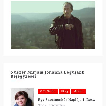
Nuszer Mirjam Johanna Legújabb
Bejegyzései
670. Szám
Blog
Mirjam
Egy Szocmunkás Naplója 1. Rész
Nincs Hozzászólás