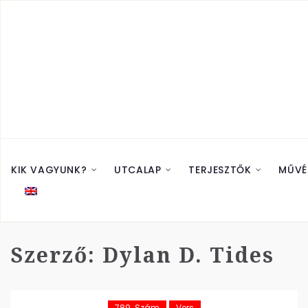
KIK VAGYUNK?
UTCALAP
TERJESZTŐK
MŰVÉ
Szerző:
Dylan D. Tides
789. Szám
Vers