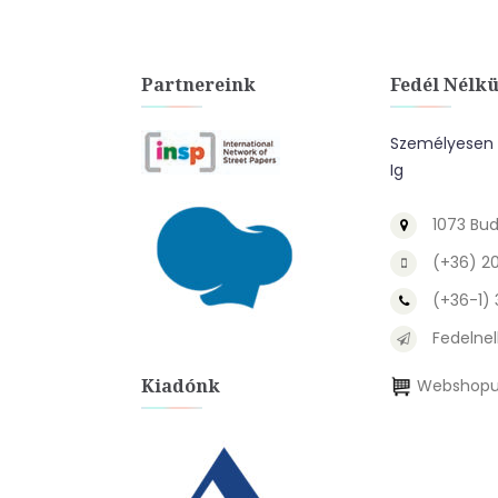
Partnereink
Fedél Nélkü
Személyesen A
Ig
1073 Bud
(+36) 2
(+36-1)
Fedelnel
Kiadónk
Webshopu