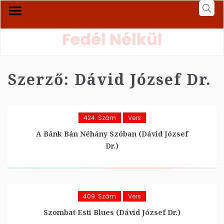
Fedél Nélkül
Szerző:
Dávid József Dr.
424. Szám
Vers
A Bánk Bán Néhány Szóban (Dávid József
Dr.)
409. Szám
Vers
Szombat Esti Blues (Dávid József Dr.)