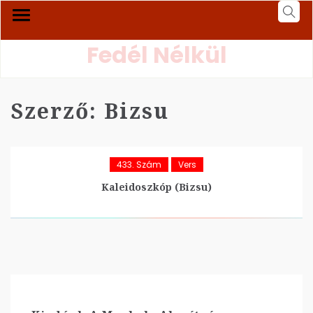
Fedél Nélkül
Szerző:
Bizsu
433. Szám
Vers
Kaleidoszkóp (Bizsu)