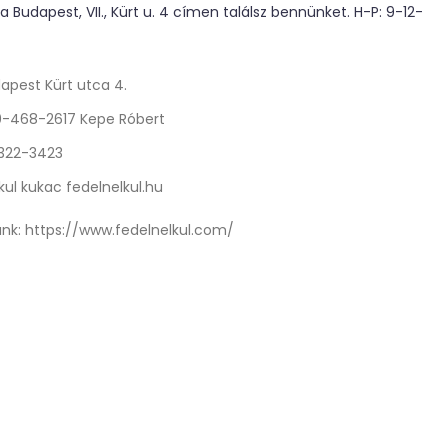
 Budapest, VII., Kürt u. 4 címen találsz bennünket. H-P: 9-12-
apest Kürt utca 4.
0-468-2617 Kepe Róbert
 322-3423
kul kukac fedelnelkul.hu
nk:
https://www.fedelnelkul.com/