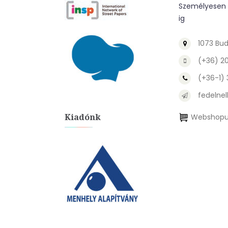
Személyesen a
ig
1073 Bud
(+36) 2
(+36-1)
fedelnel
Kiadónk
Webshopu