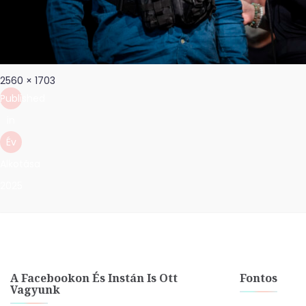
Bejegyzés
Full
2560 × 1703
navigáció
size
Published
in
Év
Alkotása
2025
A Facebookon És Instán Is Ott
Fontos
Vagyunk