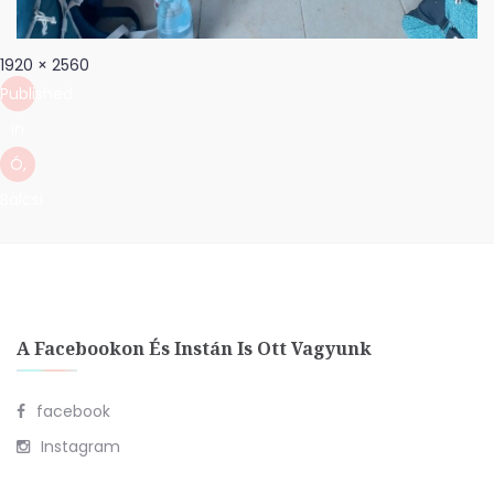
Bejegyzés
Full
1920 × 2560
navigáció
size
Published
in
Ó,
Balcsi
A Facebookon És Instán Is Ott Vagyunk
facebook
Instagram