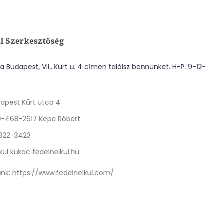
l Szerkesztőség
 Budapest, VII., Kürt u. 4 címen találsz bennünket. H-P: 9-12-
apest Kürt utca 4.
0-468-2617 Kepe Róbert
 322-3423
kul kukac fedelnelkul.hu
nk:
https://www.fedelnelkul.com/