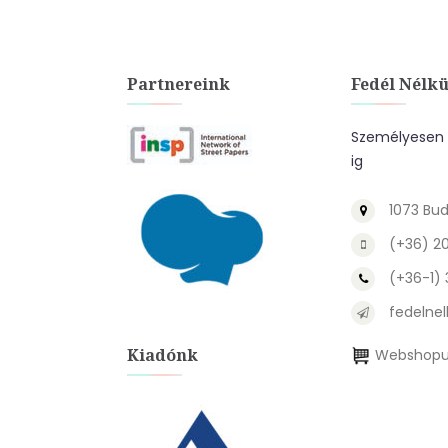
Partnereink
Fedél Nélkü
Személyesen a
ig
1073 Bud
(+36) 2
(+36-1)
fedelnel
Kiadónk
Webshopu