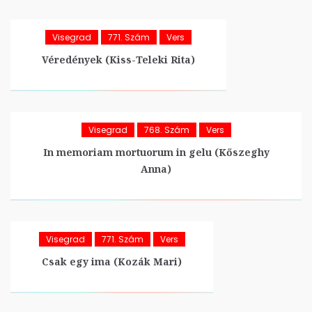
Visegrad
771. Szám
Vers
Véredények (Kiss-Teleki Rita)
Visegrad
768. Szám
Vers
In memoriam mortuorum in gelu (Kőszeghy
Anna)
Visegrad
771. Szám
Vers
Csak egy ima (Kozák Mari)