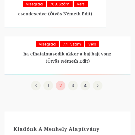
Visegrad
768. Szám
Vers
csendesedve (Ötvös Németh Edit)
Visegrad
771. Szám
Vers
ha elhatalmasodik akkor a baj bajt vonz
(Ötvös Németh Edit)
1
2
3
4
Kiadónk A Menhely Alapítvány