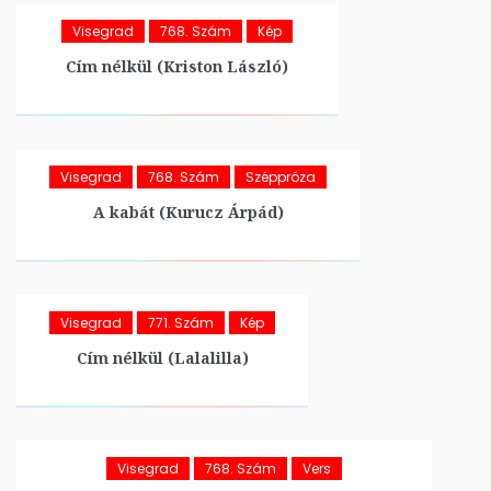
Visegrad
768. Szám
Kép
Cím nélkül (Kriston László)
Visegrad
768. Szám
Széppróza
A kabát (Kurucz Árpád)
Visegrad
771. Szám
Kép
Cím nélkül (Lalalilla)
Visegrad
768. Szám
Vers