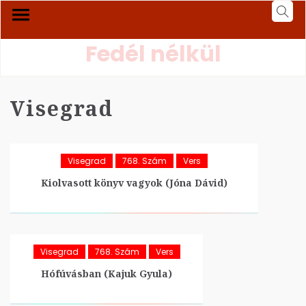
Fedél nélkül
Visegrad
Visegrad
768. Szám
Vers
Kiolvasott könyv vagyok (Jóna Dávid)
Visegrad
768. Szám
Vers
Hófúvásban (Kajuk Gyula)