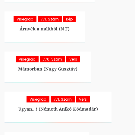
Visegrad
771. Szám
Kép
Árnyék a múltból (N F)
Visegrad
770. Szám
Vers
Mámorban (Nagy Gusztáv)
Visegrad
771. Szám
Vers
Ugyan…! (Németh Anikó Ködmadár)