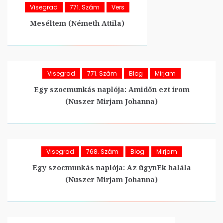
Visegrad
771. Szám
Vers
Meséltem (Németh Attila)
Visegrad
771. Szám
Blog
Mirjam
Egy szocmunkás naplója: Amidőn ezt írom
(Nuszer Mirjam Johanna)
Visegrad
768. Szám
Blog
Mirjam
Egy szocmunkás naplója: Az ügynEk halála
(Nuszer Mirjam Johanna)