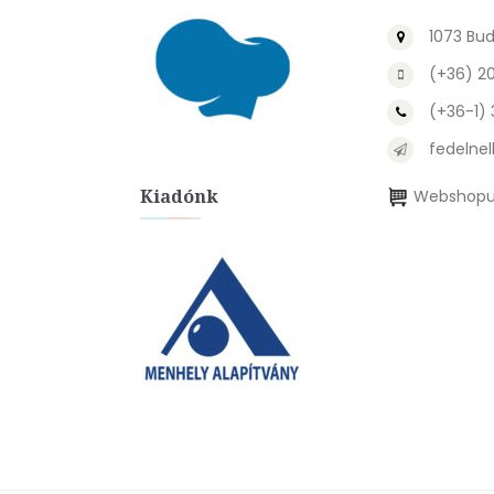
1073 Bud
(+36) 2
(+36-1)
fedelnel
Kiadónk
Webshopu