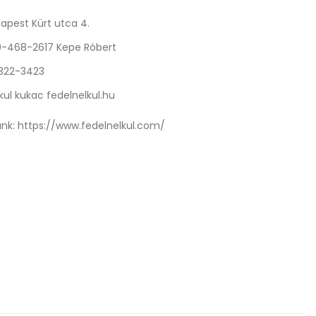
apest Kürt utca 4.
0-468-2617 Kepe Róbert
 322-3423
kul kukac fedelnelkul.hu
nk:
https://www.fedelnelkul.com/