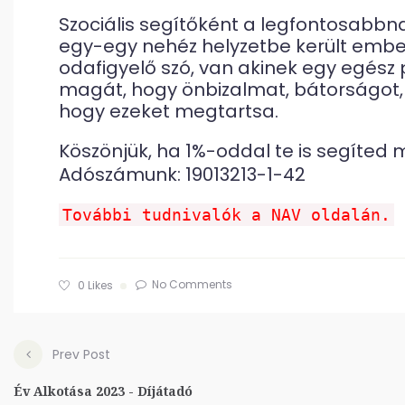
Szociális segítőként a legfontosabbnak
egy-egy nehéz helyzetbe került ember
odafigyelő szó, van akinek egy egész
magát, hogy önbizalmat, bátorságot, 
hogy ezeket megtartsa.
Köszönjük, ha 1%-oddal te is segíted
Adószámunk: 19013213-1-42
További tudnivalók a NAV oldalán.
No Comments
0
Likes
Prev Post
Év Alkotása 2023 - Díjátadó