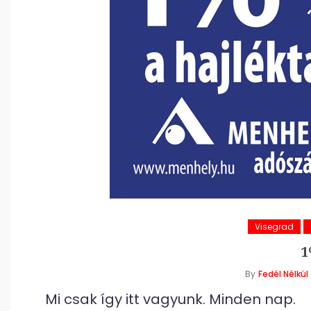
Visegrad
1
By
Fedél Nélkül
Mi csak így itt vagyunk. Minden nap.