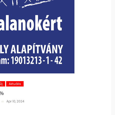
Új
Aktuális
%
Apr 10, 2024