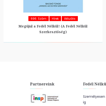
696. Szám
Hírek
Aktuális
Megújul a Fedél Nélkül! (A Fedél Nélkül
Szerkesztőség)
Partnereink
Fedél Nélkü
Személyesen a
ig