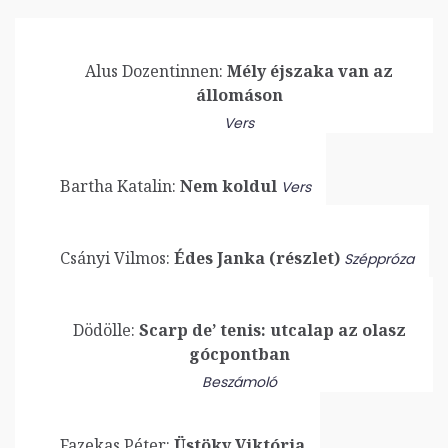
Alus Dozentinnen:
Mély éjszaka van az
állomáson
Vers
Bartha Katalin:
Nem koldul
Vers
Csányi Vilmos:
Édes Janka (részlet)
Széppróza
Dödölle:
Scarp de’ tenis: utcalap az olasz
gócpontban
Beszámoló
Fazekas Péter:
Üstöky Viktória