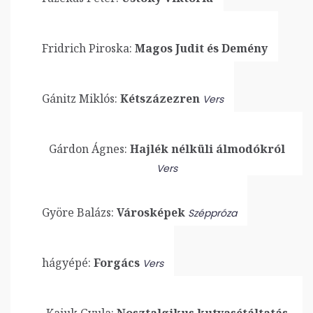
Fridrich Piroska:
Magos Judit és Demény
Gánitz Miklós:
Kétszázezren
Vers
Gárdon Ágnes:
Hajlék nélküli álmodókról
Vers
Györe Balázs:
Városképek
Széppróza
hágyépé:
Forgács
Vers
Kajuk Gyula:
Nosztalgikus kutyasétáltatás