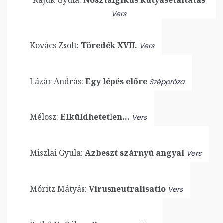
Vers
Kovács Zsolt:
Töredék XVII.
Vers
Lázár András:
Egy lépés előre
Széppróza
Mélosz:
Elküldhetetlen…
Vers
Miszlai Gyula:
Azbeszt szárnyú angyal
Vers
Móritz Mátyás:
Virusneutralisatio
Vers