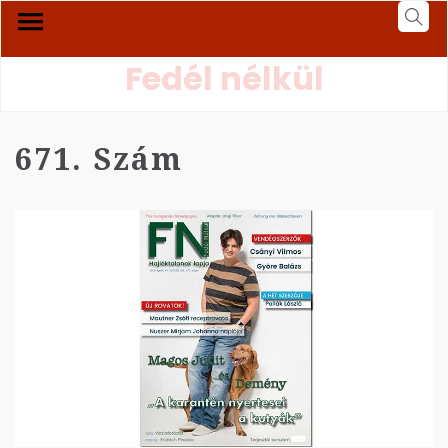
Fedél nélkül
671. Szám