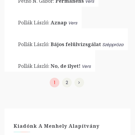
Pethő N. Gábor:
Permanens
Vers
Pollák László:
Aznap
Vers
Pollák László:
Bájos felülvizsgálat
Széppróza
Pollák László:
No, de ilyet!
Vers
1
2
Kiadónk A Menhely Alapítvány