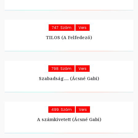
747. Szám
Vers
TILOS (A Felfedező)
798. Szám
Vers
Szabadság…. (Ácsné Gabi)
499. Szám
Vers
A számkivetett (Ácsné Gabi)