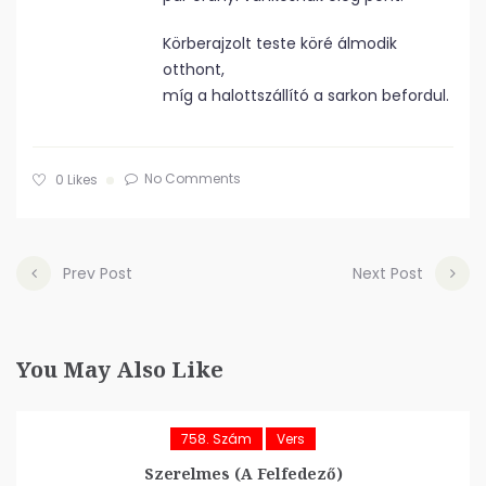
Körberajzolt teste köré álmodik
otthont,
míg a halottszállító a sarkon befordul.
No Comments
0
Likes
Prev Post
Next Post
You May Also Like
758. Szám
Vers
Szerelmes (A Felfedező)