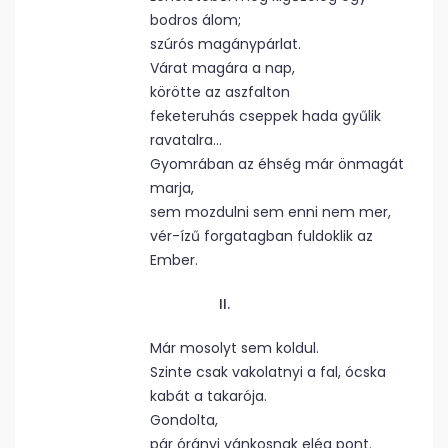
bodros álom;
szúrós magánypárlat.
Várat magára a nap,
körötte az aszfalton
feketeruhás cseppek hada gyűlik
ravatalra…
Gyomrában az éhség már önmagát
marja,
sem mozdulni sem enni nem mer,
vér-ízű forgatagban fuldoklik az
Ember.
II.
Már mosolyt sem koldul.
Szinte csak vakolatnyi a fal, ócska
kabát a takarója.
Gondolta,
pár órányi vánkosnak elég pont.