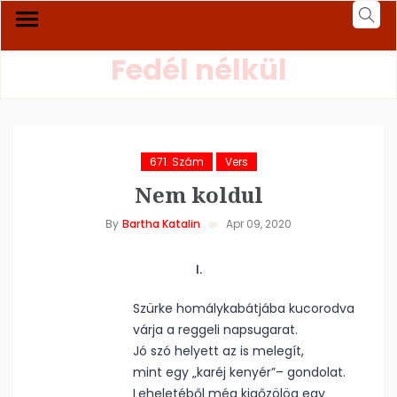
Fedél nélkül
671. Szám
Vers
Nem koldul
By
Bartha Katalin
Apr 09, 2020
I.
Szürke homálykabátjába kucorodva
várja a reggeli napsugarat.
Jó szó helyett az is melegít,
mint egy „karéj kenyér”– gondolat.
Leheletéből még kigőzölög egy