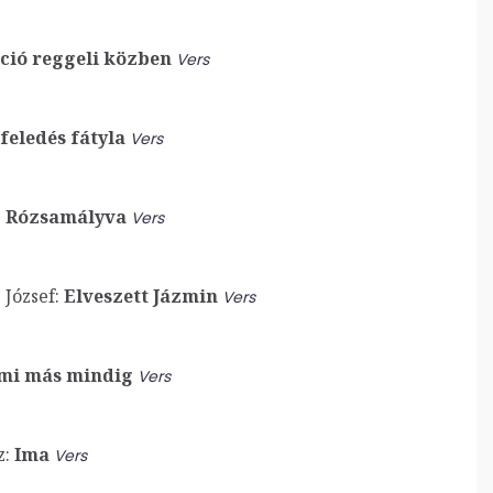
ció reggeli közben
Vers
feledés fátyla
Vers
:
Rózsamályva
Vers
József:
Elveszett Jázmin
Vers
mi más mindig
Vers
z:
Ima
Vers