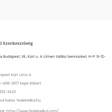
l Szerkesztőség
 Budapest, VII., Kürt u. 4 címen találsz bennünket. H-P: 9-12-
apest Kürt utca 4.
0-468-2617 Kepe Róbert
 322-3423
kul kukac fedelnelkul.hu
nk:
https://www.fedelnelkul.com/