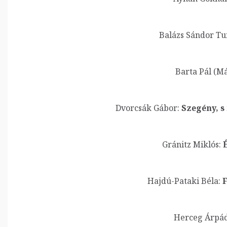
Balázs Sándor Tu
Barta Pál (Má
Dvorcsák Gábor:
Szegény, s
Gránitz Miklós:
É
Hajdú-Pataki Béla:
F
Herceg Árpád