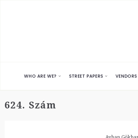
WHO ARE WE?
STREET PAPERS
VENDORS
624. Szám
Ayhan Gökha