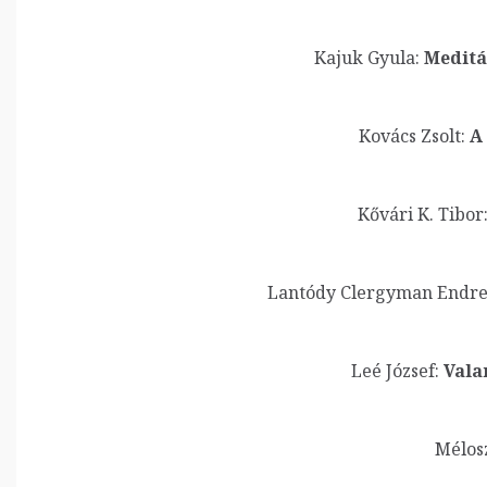
Kajuk Gyula:
Meditá
Kovács Zsolt:
A 
Kővári K. Tibor
Lantódy Clergyman Endre 
Leé József:
Vala
Mélos