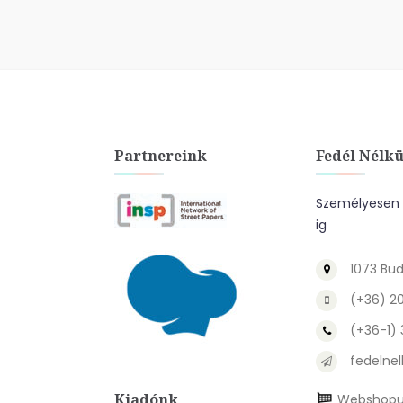
Partnereink
Fedél Nélkü
Személyesen a
ig
1073 Bud
(+36) 2
(+36-1)
fedelnel
Kiadónk
Webshopu