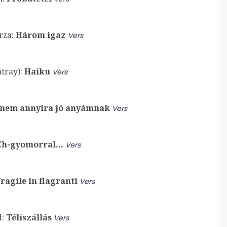
rza:
Három igaz
Vers
tray):
Haiku
Vers
 nem annyira jó anyámnak
Vers
h-gyomorral…
Vers
ragile in flagranti
Vers
:
Téliszállás
Vers