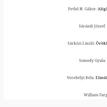
Pethő N. Gábor:
Alig
Sárándi József:
Sárközi László:
Örökk
Somody Gyula:
Verebélyi Béla:
Elmúl
William Farg