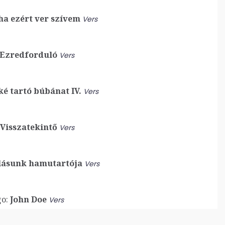
ha ezért ver szívem
Vers
Ezredforduló
Vers
é tartó búbánat IV.
Vers
Visszatekintő
Vers
ásunk hamutartója
Vers
o:
John Doe
Vers