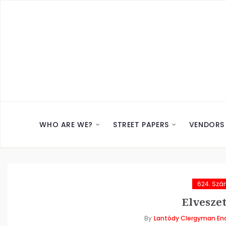
WHO ARE WE?
STREET PAPERS
VENDORS
624. Sz
Elveszet
By
Lantódy Clergyman End