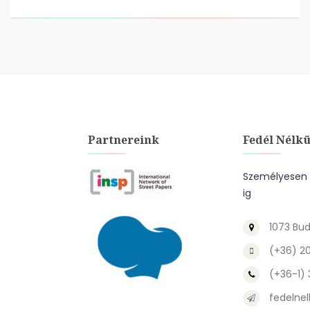
Partnereink
Fedél Nélkü
Személyesen a
ig
1073 Bud
(+36) 2
(+36-1)
fedelnel