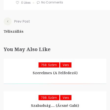
No Comments
0
Likes
Prev Post
Téliszállás
You May Also Like
758. Szám
Vers
Szerelmes (A Felfedező)
798. Szám
Vers
Szabadság…. (Ácsné Gabi)