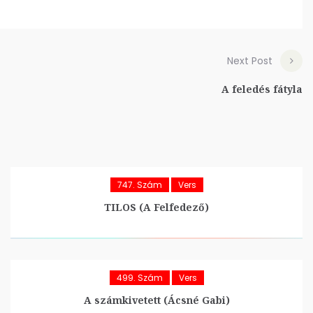
Next Post
A feledés fátyla
747. Szám
Vers
TILOS (A Felfedező)
499. Szám
Vers
A számkivetett (Ácsné Gabi)