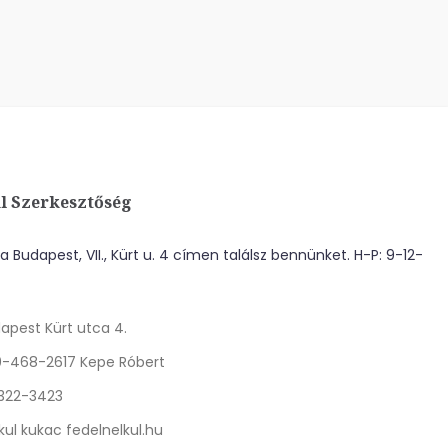
l Szerkesztőség
 Budapest, VII., Kürt u. 4 címen találsz bennünket. H-P: 9-12-
apest Kürt utca 4.
0-468-2617 Kepe Róbert
 322-3423
kul kukac fedelnelkul.hu