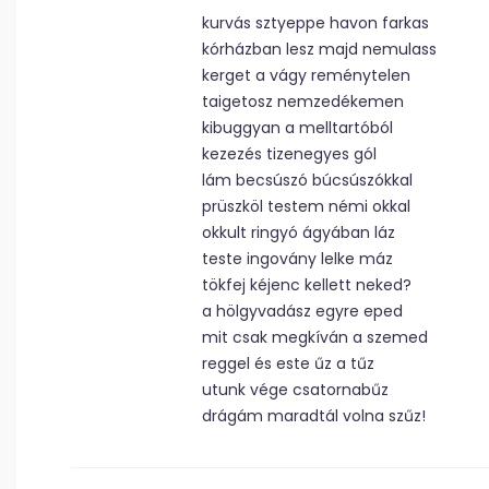
kurvás sztyeppe havon farkas
kórházban lesz majd nemulass
kerget a vágy reménytelen
taigetosz nemzedékemen
kibuggyan a melltartóból
kezezés tizenegyes gól
lám becsúszó búcsúszókkal
prüszköl testem némi okkal
okkult ringyó ágyában láz
teste ingovány lelke máz
tökfej kéjenc kellett neked?
a hölgyvadász egyre eped
mit csak megkíván a szemed
reggel és este űz a tűz
utunk vége csatornabűz
drágám maradtál volna szűz!