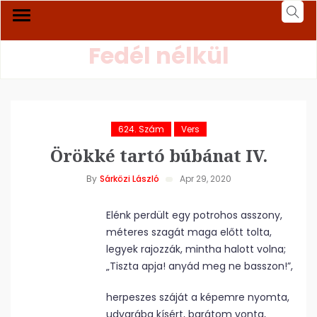
Fedél nélkül
624. Szám
Vers
Örökké tartó búbánat IV.
By
Sárközi László
Apr 29, 2020
Elénk perdült egy potrohos asszony,
méteres szagát maga előtt tolta,
legyek rajozzák, mintha halott volna;
„Tiszta apja! anyád meg ne basszon!”,
herpeszes száját a képemre nyomta,
udvarába kísért, barátom vonta,