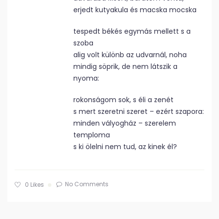
erjedt kutyakula és macska mocska
tespedt békés egymás mellett s a
szoba
alig volt különb az udvarnál, noha
mindig söprik, de nem látszik a
nyoma:
rokonságom sok, s éli a zenét
s mert szeretni szeret – ezért szapora:
minden vályogház – szerelem
temploma
s ki ölelni nem tud, az kinek él?
No Comments
0
Likes