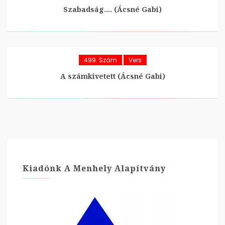
Szabadság…. (Ácsné Gabi)
499. Szám
Vers
A számkivetett (Ácsné Gabi)
Kiadónk A Menhely Alapítvány