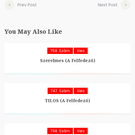
Prev Post
Next Post
You May Also Like
758. Szám
Vers
Szerelmes (A Felfedező)
747. Szám
Vers
TILOS (A Felfedező)
798. Szám
Vers