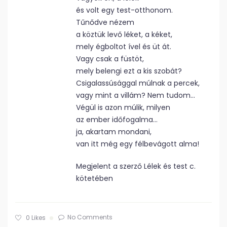
és volt egy test-otthonom.
Tűnődve nézem
a köztük levő léket, a kéket,
mely égboltot ível és üt át.
Vagy csak a füstöt,
mely belengi ezt a kis szobát?
Csigalassúsággal múlnak a percek,
vagy mint a villám? Nem tudom…
Végül is azon múlik, milyen
az ember időfogalma…
ja, akartam mondani,
van itt még egy félbevágott alma!
Megjelent a szerző Lélek és test c.
kötetében
No Comments
0
Likes