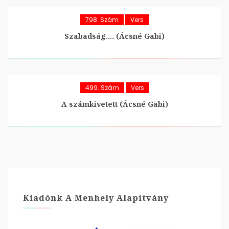
798. Szám
Vers
Szabadság…. (Ácsné Gabi)
499. Szám
Vers
A számkivetett (Ácsné Gabi)
Kiadónk A Menhely Alapítvány