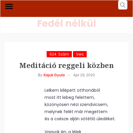
Fedél nélkül
624. Szám
Vers
Meditáció reggeli közben
By
Kajuk Gyula
Apr 29, 2020
Lelkem kilépett otthonából
most itt lebeg felettem,
közönyösen nézi szendvicsem,
melynek felét már megettem
és a csésze alján sötétlő üledéket.
Vagyok én, a lélek