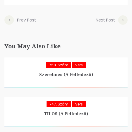
Prev Post
Next Post
You May Also Like
758. Szám
Vers
Szerelmes (A Felfedező)
747. Szám
Vers
TILOS (A Felfedező)