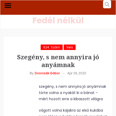
Fedél nélkül
624. Szám
Vers
Szegény, s nem annyira jó
anyámnak
By
Dvorcsák Gábor
Apr 29, 2020
szegény, s nem annyira jó anyámnak
törte volna a nyakát ki a bánat –
mért hozott erre a kibaszott világra
vágott volna kajakra az első kukába