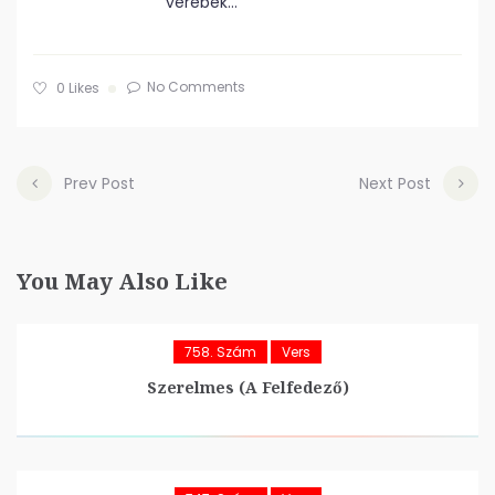
verebek…
No Comments
0
Likes
Prev Post
Next Post
You May Also Like
758. Szám
Vers
Szerelmes (A Felfedező)