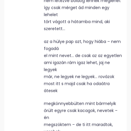
nem létezve boldog lennék meglehet
így csak mérget ád minden egy
lehelet
tőrt vágott a hátamba mind, aki
szeretett…
az a hülye pap azt, hogy hiába – nem
fogadá
el mint nevet… de csak az az egyetlen
ami igazán rám igaz lehet, jaj ne
legyek
már, ne legyek ne legyek… rovázok
most itt s majd csak ha odaátra
átesek
megkönnyebbülten mint bármelyik
őrült egyre csak kacagok, nevetek –
én
megszöktem – de ti itt maradtok,