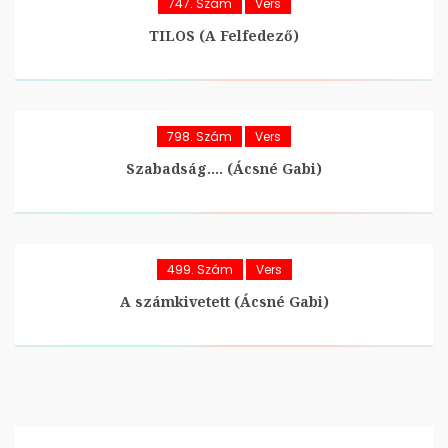
747. Szám
Vers
TILOS (A Felfedező)
798. Szám
Vers
Szabadság…. (Ácsné Gabi)
499. Szám
Vers
A számkivetett (Ácsné Gabi)