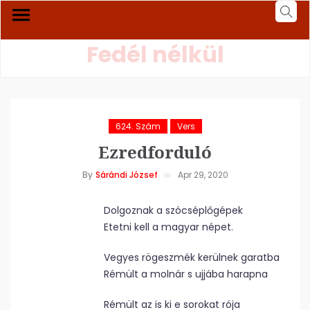
Fedél nélkül
624. Szám
Vers
Ezredforduló
By
Sárándi József
Apr 29, 2020
Dolgoznak a szócséplőgépek
Etetni kell a magyar népet.
Vegyes rögeszmék kerülnek garatba
Rémült a molnár s ujjába harapna
Rémült az is ki e sorokat rója