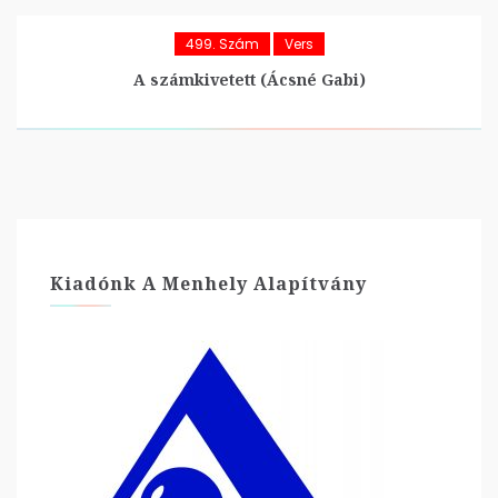
499. Szám
Vers
A számkivetett (Ácsné Gabi)
Kiadónk A Menhely Alapítvány