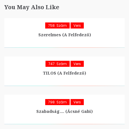
You May Also Like
758. Szám
Vers
Szerelmes (A Felfedező)
747. Szám
Vers
TILOS (A Felfedező)
798. Szám
Vers
Szabadság…. (Ácsné Gabi)