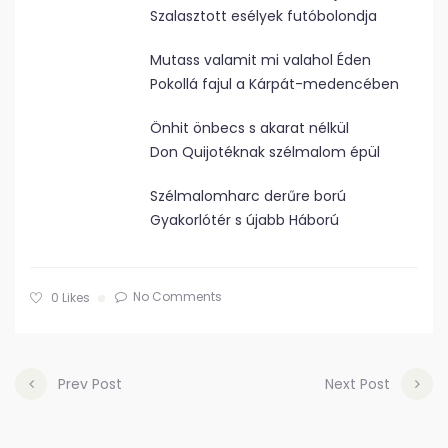
Szalasztott esélyek futóbolondja
Mutass valamit mi valahol Éden
Pokollá fajul a Kárpát-medencében
Önhit önbecs s akarat nélkül
Don Quijotéknak szélmalom épül
Szélmalomharc derűre ború
Gyakorlótér s újabb Háború
No Comments
0
Likes
Prev Post
Next Post