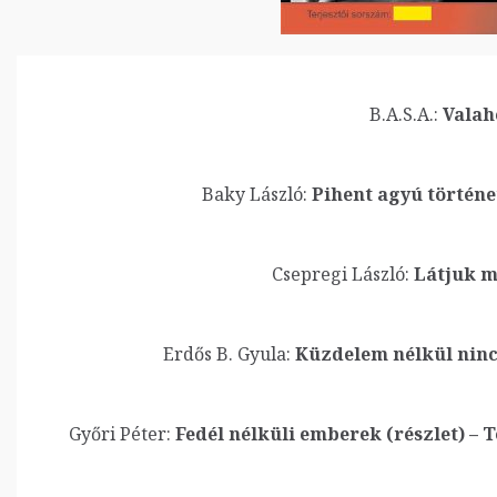
B.A.S.A.:
Valah
Baky László:
Pihent agyú történet
Csepregi László:
Látjuk mé
Erdős B. Gyula:
Küzdelem nélkül nincs
Győri Péter:
Fedél nélküli emberek (részlet) – Tö