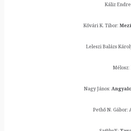
Káliz Endre
Kővári K. Tibor:
Mezí
Leleszi Balázs Károl
Mélosz:
Nagy János:
Angyalo
Pethő N. Gábor:
A
Sz@byX:
Tava