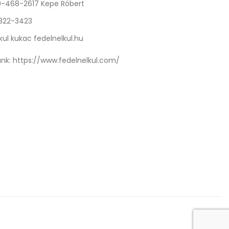
0-468-2617 Kepe Róbert
 322-3423
kul kukac fedelnelkul.hu
nk:
https://www.fedelnelkul.com/