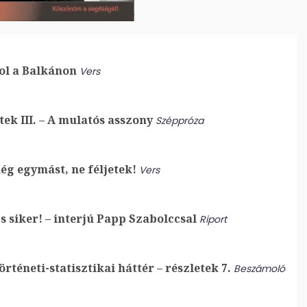
ol a Balkánon
Vers
ek III. – A mulatós asszony
Széppróza
g egymást, ne féljetek!
Vers
 siker! – interjú Papp Szabolccsal
Riport
rténeti-statisztikai háttér – részletek 7.
Beszámoló