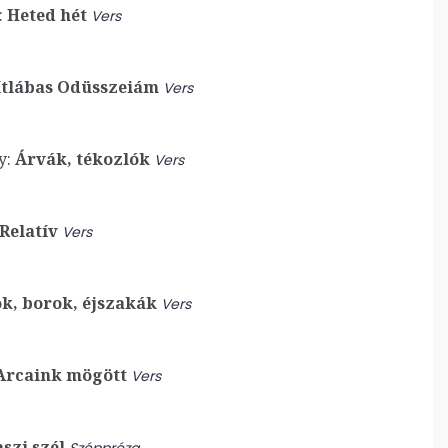
:
Heted hét
Vers
tlábas Odüsszeiám
Vers
y:
Árvák, tékozlók
Vers
Relatív
Vers
k, borok, éjszakák
Vers
rcaink mögött
Vers
szi szél