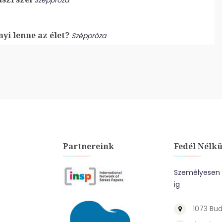
Széppróza
yi lenne az élet?
Széppróza
Partnereink
Fedél Nélkü
Személyesen a
ig
1073 Bud