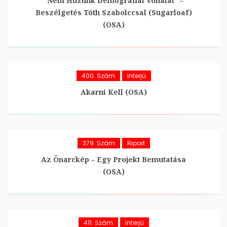
“Nem Húzunk Demográfiai Vonalat” –
Beszélgetés Tóth Szabolccsal (Sugarloaf)
(OSA)
400. Szám
Interjú
Akarni Kell (OSA)
379. Szám
Riport
Az Önarckép – Egy Projekt Bemutatása
(OSA)
411. Szám
Interjú