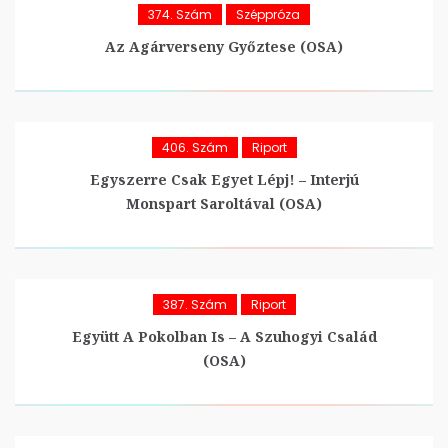
374. Szám
Széppróza
Az Agárverseny Győztese (OSA)
406. Szám
Riport
Egyszerre Csak Egyet Lépj! – Interjú
Monspart Saroltával (OSA)
387. Szám
Riport
Együtt A Pokolban Is – A Szuhogyi Család
(OSA)