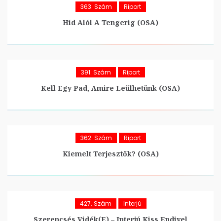
363. Szám
Riport
Híd Alól A Tengerig (OSA)
391. Szám
Riport
Kell Egy Pad, Amire Leülhetünk (OSA)
362. Szám
Riport
Kiemelt Terjesztők? (OSA)
427. Szám
Interjú
Szerencsés Vidék(e) – Interjú Kiss Endivel