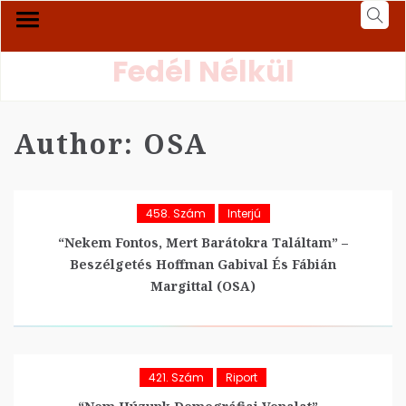
Fedél Nélkül
Author:
OSA
458. Szám
Interjú
“Nekem Fontos, Mert Barátokra Találtam” –
Beszélgetés Hoffman Gabival És Fábián
Margittal (OSA)
421. Szám
Riport