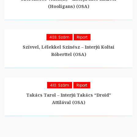
(Hooligans) (OSA)
403. Szám
Riport
Szívvel, Lélekkel Színész – Interjú Koltai
Róberttel (OSA)
410. Szám
Riport
Takács Tarol – Interjú Takács “Droid”
Attilával (OSA)