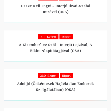
Össze Kell Fogni – Interjú Ikvai-Szabó
Imrével (OSA)
418. Szám
Riport
A Kisemberhez Szól – Interjú Lojzival, A
Bikini Alapítótagjával (OSA)
369. Szám
Riport
Adni Jó (Önkéntesek Hajléktalan Emberek
Szolgálatában) (OSA)