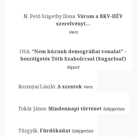
N. Pető Szigethy Ilona:
Várom a BKV-HÉV
szerelvényt…
Vers
OSA:
“Nem húzunk demográfiai vonalat” –
beszélgetés Tóth Szabolccsal (Sugarloaf)
Riport
Rozsnyai László:
A szentek
Vers
Tokár János:
Mindennapi történet
Széppróza
Tűzgyík:
Fürdőkádat
Széppróza