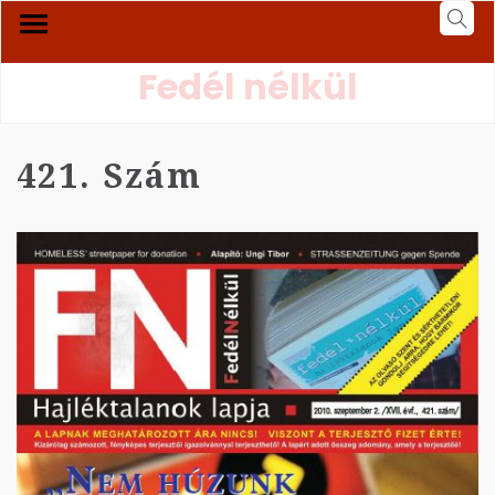
Fedél nélkül
421. Szám