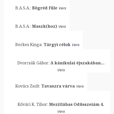
B.A.S.A.:
Bögréd füle
Vers
B.A.S.A.:
Maszk(hoz)
Vers
Berkes Kinga:
Tárgyi célok
Vers
Dvorcsák Gábor:
A kánikulai éjszakában…
Vers
Kovács Zsolt:
Tavaszra várva
Vers
Kővári K. Tibor:
Mezítlábas Odüsszeiám 4.
Vers