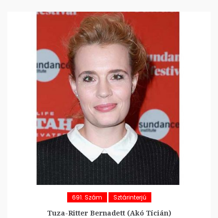
691. Szám
Sztárinterjú
Tuza-Ritter Bernadett (Akó Tícián)