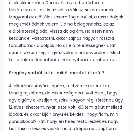
csak ekkor már a Derkovits rajzkörbe kértem a
felvételem, és ott is az volt a válasz, sokan vannak.
Magyarul az előítélet sosem fog elmúlni, a rossz dolgok
megismétlődnek velem. De ha belegondolsz, ez az
előítéletesség oda-vissza dolog ám. Ha ezen nem
kezdünk el változtatni, akkor sajnos nagyon rosszra
fordulhatnak a dolgok. Ha az előítéletességnek utat
adunk, akkor megint győz valami önkényuralom. Most
kell a falakat lebontani, érzékenyíteni az embereket.
Szegény sorból jöttél, miből merítettél erőt?
A lelkemből. Anyám, apám, testvéreim szerettek.
Mindig rajzoltam, de akkor még nem volt divat, hogy
egy cigány elkezdjen rajzolni. Nagyon régi történet, úgy
12 éves lehettem, nyári este volt, kiültem a kút melletti
lócára, és akkor kijön anyu és kérdezi, hogy fiam, min
gondolkodol? Hát, hogy én híres festő leszek és nagy
kiállításom lesz és veszik majd a képeimet. Jaj, fiam,