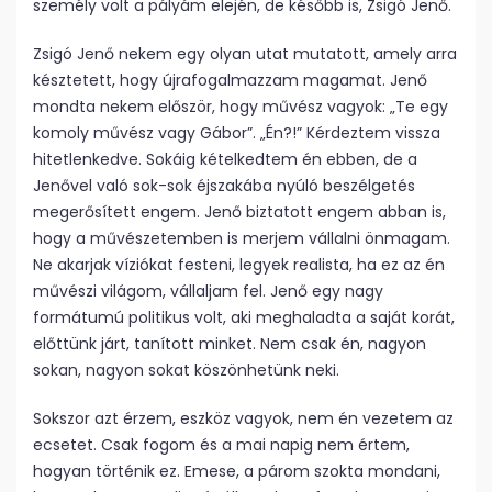
személy volt a pályám elején, de később is, Zsigó Jenő.
Zsigó Jenő nekem egy olyan utat mutatott, amely arra
késztetett, hogy újrafogalmazzam magamat. Jenő
mondta nekem először, hogy művész vagyok: „Te egy
komoly művész vagy Gábor”. „Én?!” Kérdeztem vissza
hitetlenkedve. Sokáig kételkedtem én ebben, de a
Jenővel való sok-sok éjszakába nyúló beszélgetés
megerősített engem. Jenő biztatott engem abban is,
hogy a művészetemben is merjem vállalni önmagam.
Ne akarjak víziókat festeni, legyek realista, ha ez az én
művészi világom, vállaljam fel. Jenő egy nagy
formátumú politikus volt, aki meghaladta a saját korát,
előttünk járt, tanított minket. Nem csak én, nagyon
sokan, nagyon sokat köszönhetünk neki.
Sokszor azt érzem, eszköz vagyok, nem én vezetem az
ecsetet. Csak fogom és a mai napig nem értem,
hogyan történik ez. Emese, a párom szokta mondani,