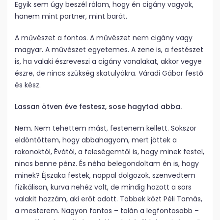
Egyik sem úgy beszél rólam, hogy én cigány vagyok,
hanem mint partner, mint barát.
A művészet a fontos. A művészet nem cigány vagy
magyar. A művészet egyetemes. A zene is, a festészet
is, ha valaki észreveszi a cigány vonalakat, akkor vegye
észre, de nincs szükség skatulyákra. Váradi Gábor festő
és kész.
Lassan ötven éve festesz, sose hagytad abba.
Nem. Nem tehettem mást, festenem kellett. Sokszor
eldöntöttem, hogy abbahagyom, mert jöttek a
rokonoktól, Évától, a feleségemtől is, hogy minek festel,
nincs benne pénz. És néha belegondoltam én is, hogy
minek? Éjszaka festek, nappal dolgozok, szenvedtem
fizikálisan, kurva nehéz volt, de mindig hozott a sors
valakit hozzám, aki erőt adott. Többek közt Péli Tamás,
a mesterem. Nagyon fontos – talán a legfontosabb –