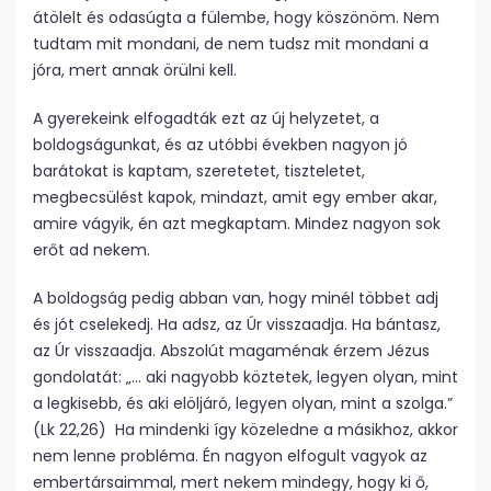
átölelt és odasúgta a fülembe, hogy köszönöm. Nem
tudtam mit mondani, de nem tudsz mit mondani a
jóra, mert annak örülni kell.
A gyerekeink elfogadták ezt az új helyzetet, a
boldogságunkat, és az utóbbi években nagyon jó
barátokat is kaptam, szeretetet, tiszteletet,
megbecsülést kapok, mindazt, amit egy ember akar,
amire vágyik, én azt megkaptam. Mindez nagyon sok
erőt ad nekem.
A boldogság pedig abban van, hogy minél többet adj
és jót cselekedj. Ha adsz, az Úr visszaadja. Ha bántasz,
az Úr visszaadja. Abszolút magaménak érzem Jézus
gondolatát: „… aki nagyobb köztetek, legyen olyan, mint
a legkisebb, és aki elöljáró, legyen olyan, mint a szolga.”
(Lk 22,26) Ha mindenki így közeledne a másikhoz, akkor
nem lenne probléma. Én nagyon elfogult vagyok az
embertársaimmal, mert nekem mindegy, hogy ki ő,