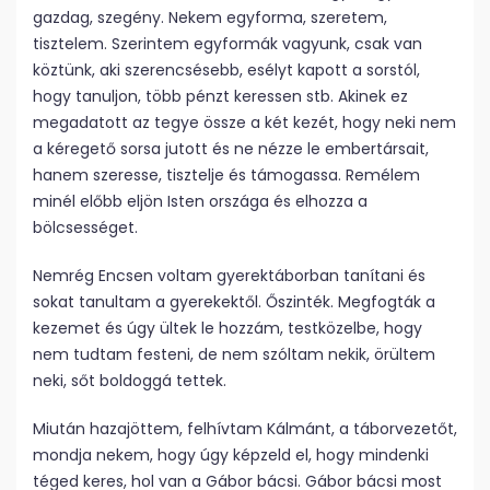
gazdag, szegény. Nekem egyforma, szeretem,
tisztelem. Szerintem egyformák vagyunk, csak van
köztünk, aki szerencsésebb, esélyt kapott a sorstól,
hogy tanuljon, több pénzt keressen stb. Akinek ez
megadatott az tegye össze a két kezét, hogy neki nem
a kéregető sorsa jutott és ne nézze le embertársait,
hanem szeresse, tisztelje és támogassa. Remélem
minél előbb eljön Isten országa és elhozza a
bölcsességet.
Nemrég Encsen voltam gyerektáborban tanítani és
sokat tanultam a gyerekektől. Őszinték. Megfogták a
kezemet és úgy ültek le hozzám, testközelbe, hogy
nem tudtam festeni, de nem szóltam nekik, örültem
neki, sőt boldoggá tettek.
Miután hazajöttem, felhívtam Kálmánt, a táborvezetőt,
mondja nekem, hogy úgy képzeld el, hogy mindenki
téged keres, hol van a Gábor bácsi. Gábor bácsi most