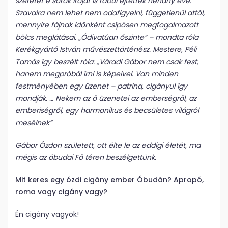
szeretet e sorok íróját is rabul ejtették néhány éve.
Szavaira nem lehet nem odafigyelni, függetlenül attól,
mennyire fájnak időnként csípősen megfogalmazott
bölcs meglátásai. „Ódivatúan őszinte” – mondta róla
Kerékgyártó István művészettörténész. Mestere, Péli
Tamás így beszélt róla: „Váradi Gábor nem csak fest,
hanem megpróbál írni is képeivel. Van minden
festményében egy üzenet – patrina, cigányul így
mondják. … Nekem az ő üzenetei az emberségről, az
emberiségről, egy harmonikus és becsületes világról
mesélnek”
Gábor Ózdon született, ott élte le az eddigi életét, ma
mégis az óbudai Fő téren beszélgettünk.
Mit keres egy ózdi cigány ember Óbudán? Apropó,
roma vagy cigány vagy?
Én cigány vagyok!