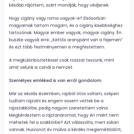
később rájöttem, azért mondják, hogy védjenek.
Hogy cigány vagy roma vagyok-e? Elsősorban
magyarnak tartom magam, és a cigány kisebbséghez
tartozónak. Magyar ember vagyok, magyar cigány. Én
büszke vagyok erre. „Kettős aranypánt van a fejemen”
és ezt több festményemen is megfestettem.
A megkülönböztetéssel csak rosszat teszünk, mint
amit velünk is csinál a nemzet.
Személyes emléked is van erről gondolom.
Már az iskolás éveimben, rajzból ötös voltam, szépen
tudtam rajzolni és engem sosem vettek be a
rajzszakkörbe, pedig nagyon szeretettem volna.
Megkérdeztem a rajztanáromat, hogy én miért nem
mehetek fel a szakkörbe? Azt válaszolta, mert sokan
vannak. Huszonöt év múlva a kérdés megismétlődött,