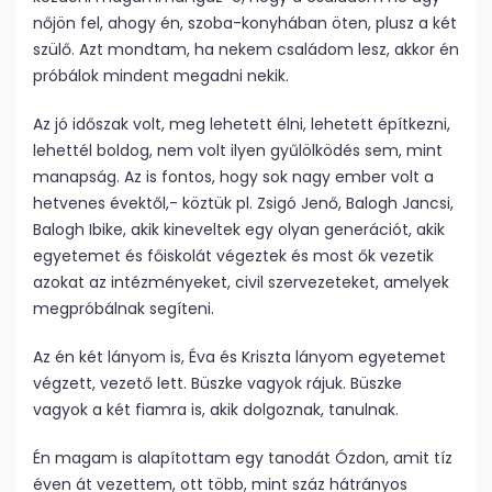
nőjön fel, ahogy én, szoba-konyhában öten, plusz a két
szülő. Azt mondtam, ha nekem családom lesz, akkor én
próbálok mindent megadni nekik.
Az jó időszak volt, meg lehetett élni, lehetett építkezni,
lehettél boldog, nem volt ilyen gyűlölködés sem, mint
manapság. Az is fontos, hogy sok nagy ember volt a
hetvenes évektől,- köztük pl. Zsigó Jenő, Balogh Jancsi,
Balogh Ibike, akik kineveltek egy olyan generációt, akik
egyetemet és főiskolát végeztek és most ők vezetik
azokat az intézményeket, civil szervezeteket, amelyek
megpróbálnak segíteni.
Az én két lányom is, Éva és Kriszta lányom egyetemet
végzett, vezető lett. Büszke vagyok rájuk. Büszke
vagyok a két fiamra is, akik dolgoznak, tanulnak.
Én magam is alapítottam egy tanodát Ózdon, amit tíz
éven át vezettem, ott több, mint száz hátrányos