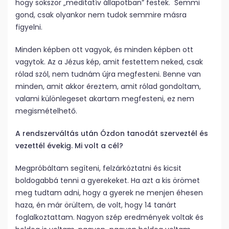
hogy sokszor „meditatív állapotban” festek. Semmi
gond, csak olyankor nem tudok semmire másra
figyelni.
Minden képben ott vagyok, és minden képben ott
vagytok. Az a Jézus kép, amit festettem neked, csak
rólad szól, nem tudnám újra megfesteni. Benne van
minden, amit akkor éreztem, amit rólad gondoltam,
valami különlegeset akartam megfesteni, ez nem
megismételhető.
A rendszerváltás után Ózdon tanodát szerveztél és
vezettél évekig. Mi volt a cél?
Megpróbáltam segíteni, felzárkóztatni és kicsit
boldogabbá tenni a gyerekeket. Ha azt a kis örömet
meg tudtam adni, hogy a gyerek ne menjen éhesen
haza, én már örültem, de volt, hogy 14 tanárt
foglalkoztattam. Nagyon szép eredmények voltak és