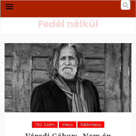
Fedél nélkül
760. Szám
Interjú
Sztárinterjú
Váradi Gábor: „Nem én