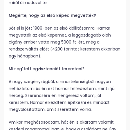
miről álmodozol te.
Megérte, hogy az első képed megvették?
Sőt el is jött 1989-ben az első kiállításomra. Hamar
megvették az első képemet, a leggazdagabb oláh
cigány ember vette meg 5000 ft-ért, még a
rendszerváltás előtt (4200 forintot kerestem akkoriban
egy hónapban).
Mi segített egzisztenciát teremteni?
A nagy szegénységből, a nincstelenségből nagyon
nehéz kitörni és én ezt hamar felfedeztem, mint ifjú
herceg. Szerencsére én hengerész voltam, jól
kerestem. Hamar elkezdtem építkezni és mindazt
megvalósítottam, amit szerettem volna.
Amikor megházasodtam, hát én is akartam valamit
kezdeni magammal igaz-e, hogy a családom ne úgy