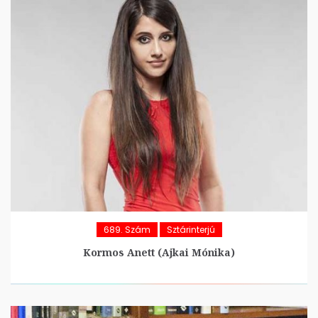
689. Szám
Sztárinterjú
Kormos Anett (Ajkai Mónika)