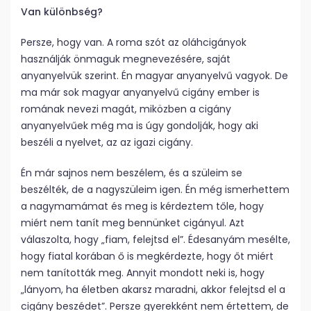
Van különbség?
Persze, hogy van. A roma szót az oláhcigányok
használják önmaguk megnevezésére, saját
anyanyelvük szerint. Én magyar anyanyelvű vagyok. De
ma már sok magyar anyanyelvű cigány ember is
romának nevezi magát, miközben a cigány
anyanyelvűek még ma is úgy gondolják, hogy aki
beszéli a nyelvet, az az igazi cigány.
Én már sajnos nem beszélem, és a szüleim se
beszélték, de a nagyszüleim igen. Én még ismerhettem
a nagymamámat és meg is kérdeztem tőle, hogy
miért nem tanít meg bennünket cigányul. Azt
válaszolta, hogy „fiam, felejtsd el”. Édesanyám mesélte,
hogy fiatal korában ő is megkérdezte, hogy őt miért
nem tanították meg. Annyit mondott neki is, hogy
„lányom, ha életben akarsz maradni, akkor felejtsd el a
cigány beszédet”. Persze gyerekként nem értettem, de