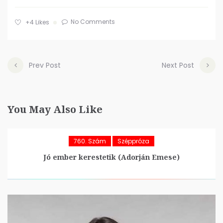
No Comments
+4
Likes
Prev Post
Next Post
You May Also Like
760. Szám
Széppróza
Jó ember kerestetik (Adorján Emese)