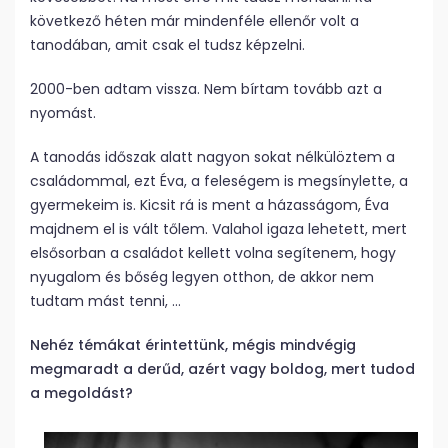
következő héten már mindenféle ellenőr volt a
tanodában, amit csak el tudsz képzelni.
2000-ben adtam vissza. Nem bírtam tovább azt a
nyomást.
A tanodás időszak alatt nagyon sokat nélkülöztem a
családommal, ezt Éva, a feleségem is megsínylette, a
gyermekeim is. Kicsit rá is ment a házasságom, Éva
majdnem el is vált tőlem. Valahol igaza lehetett, mert
elsősorban a családot kellett volna segítenem, hogy
nyugalom és bőség legyen otthon, de akkor nem
tudtam mást tenni, …
Nehéz témákat érintettünk, mégis mindvégig
megmaradt a derűd, azért vagy boldog, mert tudod
a megoldást?