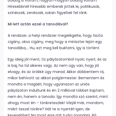
boldog is voltam, nagyon-nagyon boldog voltam.
Híresebbnél híresebb emberek jöttek le, politikusok,
színészek, zenészek, sokan figyeltek fel ránk.
Mi lett aztán ezzel a tanodával?
A rendszer, a helyi rendszer megelégelte, hogy tiszta
cigány, okos cigány, meg hogy a miniszter lejön egy
tanodába,… Hu, ezt meg kell buktatni, így is történt.
Egy ideig jól ment, tíz pályázatomból nyolc nyert, és az
is baj, ha túl sikeres vagy. Az nem úgy van, hogy jól
elvagy, és az örökké úgy marad. Akkor döbbentem rá,
mikor behívott az akkori polgármester. Bementem és
mondta a magáét, hogy ugyanazon az uniós
pályázaton indultunk és én 2 millióval többet kaptam,
nem én, hanem a tanoda. Így mondta szó szerint, mint
ahogy most én – tönkreteszlek! Várjál már, mondom,
miért teszel tönkre? Hát te is nyertél! Igen, de
kevesebbet! Na most erre mit tudsz mondani. Rá