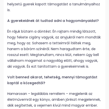
helyzetű gyerek kapott támogatást a tanulmányaihoz
is.
A gyerekeidnek át tudtad adni a hagyományaidat?
Én rájuk bíztam a döntést. Én rajtam mindig látszott,
hogy fekete cigány vagyok, az anyjukról nem mondták
meg, hogy az. Sohasem a tetteimről ítéltek meg,
hanem a bőröm színéről. Nem haragudtam érte, de
rosszul esett. Megtanultam, nincs kiút, nekem úgy kell
vállalnom magamat a nagyvilág előtt, ahogy vagyok,
aki vagyok. És ezt tanítottam a gyerekeimnek is.
Volt benned akarat, tehetség, mennyi támogatást
kaptál a közegedtől?
Hamarosan – legalábbis remélem – megjelenik az
életművemről egy könyv, amiben jórészt megjelennek,
akik segítettek, a vejemen kívül mind magyar ember.