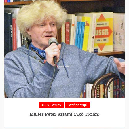
686. Szám
Sztárinterjú
Müller Péter Sziámi (Akó Tícián)