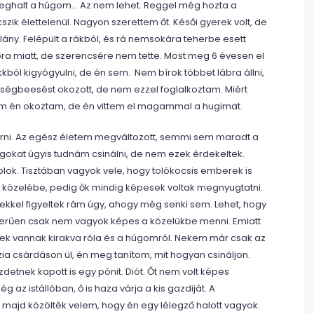
ghalt a húgom… Az nem lehet. Reggel még hozta a
szik élettelenül. Nagyon szerettem őt. Késői gyerek volt, de
ny. Felépült a rákból, és rá nemsokára teherbe esett
kora miatt, de szerencsére nem tette. Most meg 6 évesen el
kkból kigyógyulni, de én sem. Nem bírok többet lábra állni,
étségbeesést okozott, de nem ezzel foglalkoztam. Miért
em én okoztam, de én vittem el magammal a hugimat.
 járni. Az egész életem megváltozott, semmi sem maradt a
olgokat úgyis tudnám csinálni, de nem ezek érdekeltek.
lok. Tisztában vagyok vele, hogy tolókocsis emberek is
 közelébe, pedig ők mindig képesek voltak megnyugtatni.
ekkel figyeltek rám úgy, ahogy még senki sem. Lehet, hogy
szerűen csak nem vagyok képes a közelükbe menni. Emiatt
épek vannak kirakva róla és a húgomról. Nekem már csak az
zia csárdáson ül, én meg tanítom, mit hogyan csináljon.
detnek kapott is egy pónit. Diót. Őt nem volt képes
az istállóban, ő is haza várja a kis gazdiját. A
 majd közölték velem, hogy én egy lélegző halott vagyok.