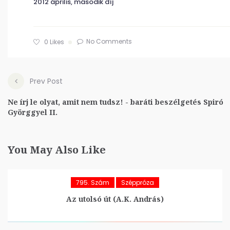
2012 április, második díj
No Comments
0
Likes
Prev Post
Ne írj le olyat, amit nem tudsz! - baráti beszélgetés Spiró
Györggyel II.
You May Also Like
795. Szám
Széppróza
Az utolsó út (A.K. András)