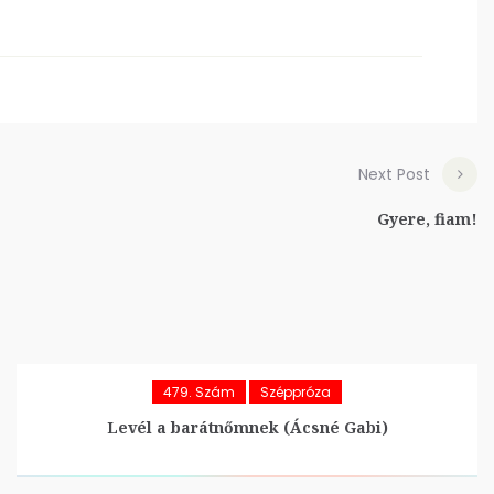
Next Post
Gyere, fiam!
479. Szám
Széppróza
Levél a barátnőmnek (Ácsné Gabi)