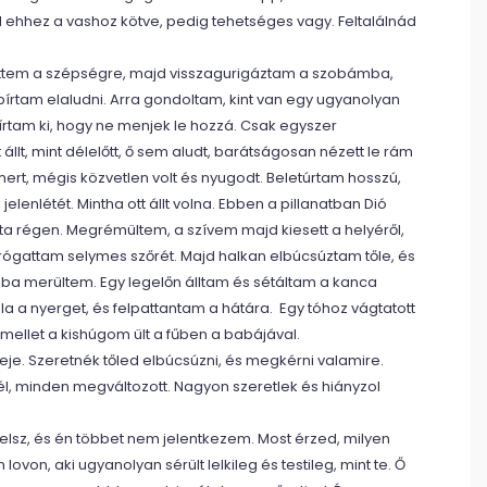
ed ehhez a vashoz kötve, pedig tehetséges vagy. Feltalálnád
etettem a szépségre, majd visszagurigáztam a szobámba,
rtam elaludni. Arra gondoltam, kint van egy ugyanolyan
 bírtam ki, hogy ne menjek le hozzá. Csak egyszer
állt, mint délelőtt, ő sem aludt, barátságosan nézett le rám
mert, mégis közvetlen volt és nyugodt. Beletúrtam hosszú,
nlétét. Mintha ott állt volna. Ebben a pillanatban Dió
tta régen. Megrémültem, a szívem majd kiesett a helyéről,
rógattam selymes szőrét. Majd halkan elbúcsúztam tőle, és
a merültem. Egy legelőn álltam és sétáltam a kanca
la a nyerget, és felpattantam a hátára. Egy tóhoz vágtatott
mellet a kishúgom ült a fűben a babájával.
deje. Szeretnék tőled elbúcsúzni, és megkérni valamire.
él, minden megváltozott. Nagyon szeretlek és hiányzol
lsz, és én többet nem jelentkezem. Most érzed, milyen
ovon, aki ugyanolyan sérült lelkileg és testileg, mint te. Ő