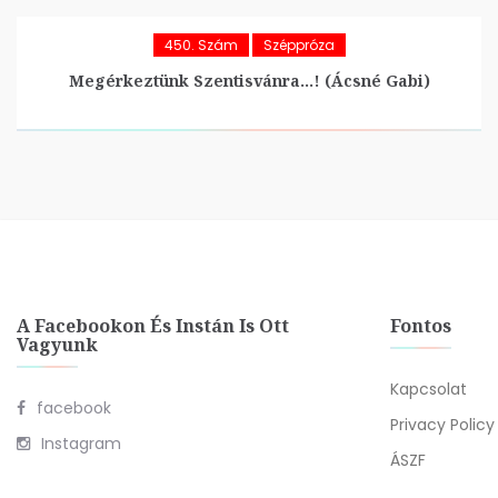
450. Szám
Széppróza
Megérkeztünk Szentisvánra…! (Ácsné Gabi)
A Facebookon És Instán Is Ott
Fontos
Vagyunk
Kapcsolat
facebook
Privacy Policy
Instagram
ÁSZF