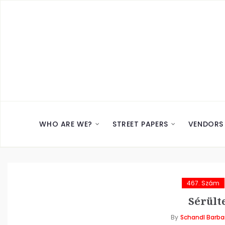
WHO ARE WE?
STREET PAPERS
VENDORS
467. Szám
Sérült
By
Schandl Barba