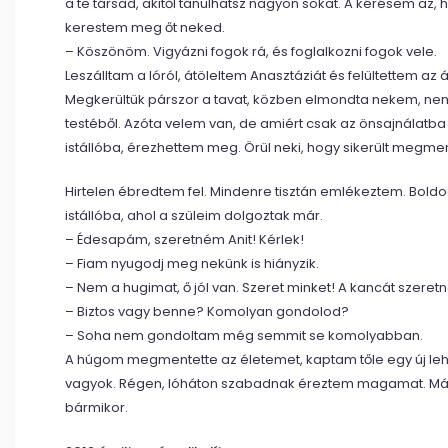
a te társad, akitől tanulhatsz nagyon sokat. A kérésem az, 
kerestem meg őt neked.
– Köszönöm. Vigyázni fogok rá, és foglalkozni fogok vele.
Leszálltam a lóról, átöleltem Anasztáziát és felültettem az á
Megkerültük párszor a tavat, közben elmondta nekem, nem fáj
testéből. Azóta velem van, de amiért csak az önsajnálat
istállóba, érezhettem meg. Örül neki, hogy sikerült megm
Hirtelen ébredtem fel. Mindenre tisztán emlékeztem. Boldog
istállóba, ahol a szüleim dolgoztak már.
– Édesapám, szeretném Anit! Kérlek!
– Fiam nyugodj meg nekünk is hiányzik.
– Nem a hugimat, ő jól van. Szeret minket! A kancát szeretné
– Biztos vagy benne? Komolyan gondolod?
– Soha nem gondoltam még semmit se komolyabban.
A húgom megmentette az életemet, kaptam tőle egy új lehető
vagyok. Régen, lóháton szabadnak éreztem magamat. Már 
bármikor.