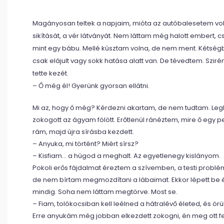
Magányosan teltek a napjaim, mióta az autóbalesetem volt
sikítását, a vér látványát. Nem láttam még halott embert, cs
mint egy bábu. Mellé kúsztam volna, de nem ment. Kétségb
csak elájult vagy sokk hatása alatt van. De tévedtem. Szi
tette kezét.
– Ő még él! Gyerünk gyorsan ellátni.
Mi az, hogy ő még? Kérdezni akartam, de nem tudtam. L
zokogott az ágyam fölött. Erőtlenül ránéztem, mire ő egy pe
rám, majd újra sírásba kezdett.
– Anyuka, mi történt? Miért sírsz?
– Kisfiam… a húgod a meghalt. Az egyetlenegy kislányom.
Pokoli erős fájdalmat éreztem a szívemben, a testi probl
de nem bírtam megmozdítani a lábaimat. Ekkor lépett be é
mindig. Soha nem láttam megtörve. Most se.
– Fiam, tolókocsiban kell leélned a hátralévő életed, és örü
Erre anyukám még jobban elkezdett zokogni, én meg ott f