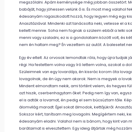
megszólalni. Apám keménysége még jobban összetört. Me
babáját, hagy jöhessen velünk ő is. És most meg valahol fek
édesanyám ragaszkodott hozzá, hogy legyen még egy kislá
Anasztáziával. Mindenki azt tanácsolta neki, vetesse el a 
kellett mennie. Soha nem fognak a szüleim ebből a lelki so
menni vagy szaladni, ez is a gondolataim között volt, és k
nem én haltam meg? Én vezettem az autót. A balesetet n
Egy év eltelt. Az orvosok lemondtak róla, hogy újra tudjak
régi. Ha festettem volna vagy író lettem volna, azokat a d
Szüleimnek van egy lovardája, én kissrác korom óta lovago
lovagolnak, de én úgy nem akarok. Nem is megyek a lovak
Mindent elmondtam nekik, ami történt velem, és hegyes fül
azt hiszik, cserbenhagytam őket. Pedig nem így van, egy
el is adták a lovamat, én pedig el sem búcsúztam tőle. K
álomvilág maradt. Éjjel sokat álmodok, kettőjükről. Anasztá
Sokszor kért, tanítsam meg lovagolni. Megígértem neki, kez
édesanyám eladni. Valahol nem is bánom, hogy kint van még 
barátaimat is elvesztettem. Egy ideig átjártak még hozzám