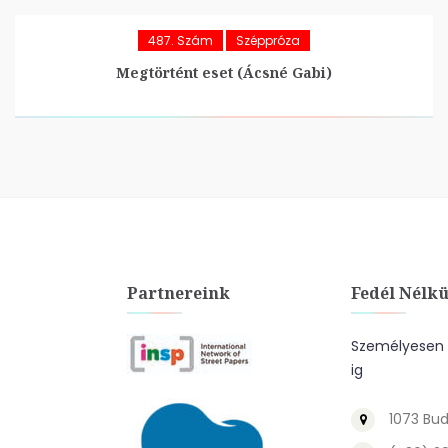
487. Szám
Széppróza
Megtörtént eset (Ácsné Gabi)
Partnereink
Fedél Nélkü
Személyesen a
ig
1073 Bud