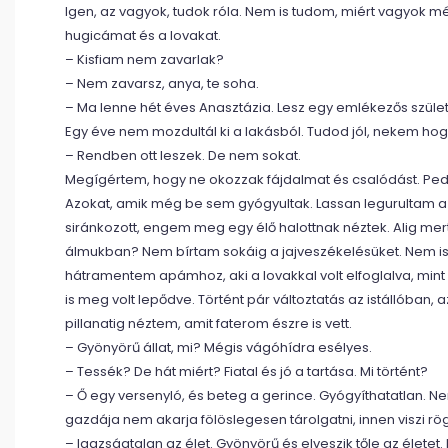
Igen, az vagyok, tudok róla. Nem is tudom, miért vagyok mé
hugicámat és a lovakat.
– Kisfiam nem zavarlak?
– Nem zavarsz, anya, te soha.
– Ma lenne hét éves Anasztázia. Lesz egy emlékezős születé
Egy éve nem mozdultál ki a lakásból. Tudod jól, nekem ho
– Rendben ott leszek. De nem sokat.
Megígértem, hogy ne okozzak fájdalmat és csalódást. Pedig
Azokat, amik még be sem gyógyultak. Lassan legurultam az i
siránkozott, engem meg egy élő halottnak néztek. Alig merte
álmukban? Nem bírtam sokáig a jajveszékelésüket. Nem is l
hátramentem apámhoz, aki a lovakkal volt elfoglalva, mint
is meg volt lepődve. Történt pár változtatás az istállóban, 
pillanatig néztem, amit faterom észre is vett.
– Gyönyörű állat, mi? Mégis vágóhídra esélyes.
– Tessék? De hát miért? Fiatal és jó a tartása. Mi történt?
– Ő egy versenyló, és beteg a gerince. Gyógyíthatatlan. Nem 
gazdája nem akarja fölöslegesen tárolgatni, innen viszi rö
– Igazságtalan az élet. Gyönyörű és elveszik tőle az életet