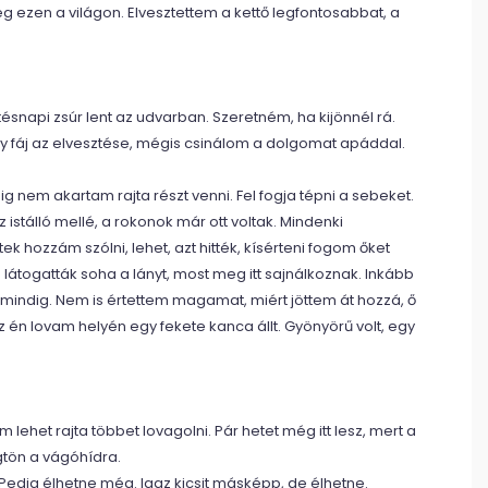
g ezen a világon. Elvesztettem a kettő legfontosabbat, a
snapi zsúr lent az udvarban. Szeretném, ha kijönnél rá.
gy fáj az elvesztése, mégis csinálom a dolgomat apáddal.
 nem akartam rajta részt venni. Fel fogja tépni a sebeket.
stálló mellé, a rokonok már ott voltak. Mindenki
k hozzám szólni, lehet, azt hitték, kísérteni fogom őket
átogatták soha a lányt, most meg itt sajnálkoznak. Inkább
 mindig. Nem is értettem magamat, miért jöttem át hozzá, ő
az én lovam helyén egy fekete kanca állt. Gyönyörű volt, egy
lehet rajta többet lovagolni. Pár hetet még itt lesz, mert a
gtön a vágóhídra.
. Pedig élhetne még. Igaz kicsit másképp, de élhetne.