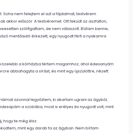
. Soha nem felejtem el azt a fájdalmat, testvérem
ak akkor először. A testvéremet. Ott feküdt az aszfalton,
eesetten szólítgattam, de nem válaszolt. Bíztam benne,
rénázó mentőautó érkezett, egy nyugodt férfi a nyakamra
egközelebb a kórházba tértem magamhoz, ahol édesanyám
rcre abbahagyta a sírást, és mint egy újszülöttre, nézett
émáimat azonnal legyőztem, ki akartam ugrani az ágyból,
desapám a szobába, most is erélyes és nyugodt volt, mint
lj, hogy te még élsz.
eküdtem, mint egy darab fa az ágyban. Nem bírtam