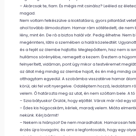
– Akárcsak te, fiam. És mégis mit csinálsz? Leéled az élet
magad.
Nem voltam felkészülve a kioktatásra, gyors pillantást v
ahol tovább álmodoztam. Hamar rám sötétedett, de nem bí
lény, mint én. De rá a biztos halál vár. Pedig élhetne. Nem
megérinteni, látni a szemében a halál közeledtét. Ugyanott 
és a fejét az ölembe hajtotta. Meglepődtem, hisz nem is is
hullámos sörényébe, remegett a kezem. Éreztem a húgom jele
felnyerített, vidáman, pont úgy mikor a testvéremet meglá
az állat még mindig az ölembe hajolt, és én még mindig ci
otthagytam egyedül. A szobámba visszatérve hamar álomb
körül, aki fel volt nyergelve. Odaléptem hozzá, ledobtam ró
velem. Ő határozta meg az utat, én nem szóltam bele. A tó 
– Szia bátyuska! Örülök, hogy eljöttél. Várok már rád egy i
– Édes kis húgocskám, kérlek, maradj velem. Mióta elment
nekünk. Kérj bármit!
– Nekem is hiányzol! De nem maradhatok. Hamarosan felke
érzés újra lovagolni, és ami a legfontosabb, hogy egy olyan l