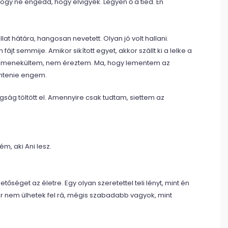
hogy ne engedd, hogy elvigyék. Legyen ő a tied. Én
llat hátára, hangosan nevetett. Olyan jó volt hallani.
t semmije. Amikor sikított egyet, akkor szállt ki a lelke a
ba menekültem, nem éreztem. Ma, hogy lementem az
entenie engem.
ság töltött el. Amennyire csak tudtam, siettem az
m, aki Ani lesz.
séget az életre. Egy olyan szeretettel teli lényt, mint én
nem ülhetek fel rá, mégis szabadabb vagyok, mint