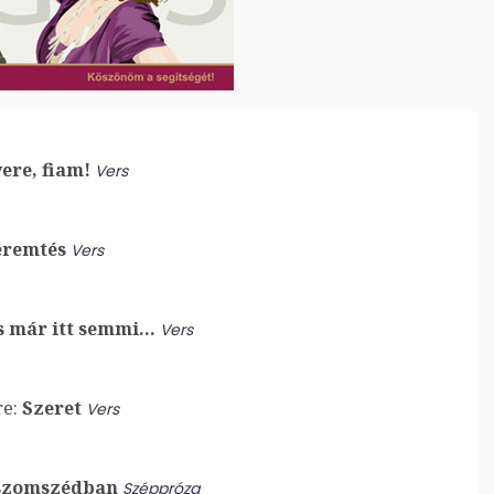
ere, fiam!
Vers
remtés
Vers
 már itt semmi…
Vers
e:
Szeret
Vers
szomszédban
Széppróza