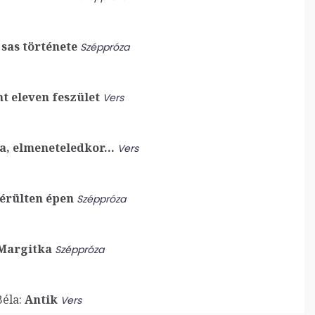
sas története
Széppróza
t eleven feszület
Vers
a, elmeneteledkor…
Vers
érülten épen
Széppróza
Margitka
Széppróza
éla:
Antik
Vers