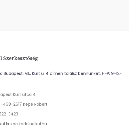
l Szerkesztőség
 Budapest, VII., Kürt u. 4 címen találsz bennünket. H-P: 9-12-
apest Kürt utca 4.
0-468-2617 Kepe Róbert
 322-3423
kul kukac fedelnelkul.hu