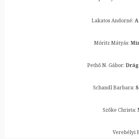
Lakatos Andorné:
A 
Móritz Mátyás:
Min
Pethő N. Gábor:
Drág
Schandl Barbara:
S
Szőke Christa:
Verebélyi B