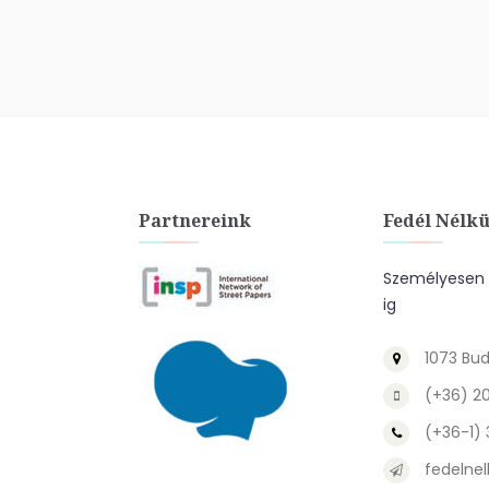
Partnereink
Fedél Nélkü
Személyesen a
ig
1073 Bud
(+36) 2
(+36-1)
fedelnel