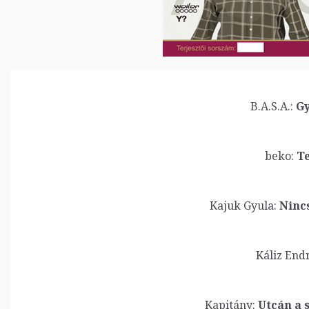
B.A.S.A.:
Gy
beko:
Te
Kajuk Gyula:
Nincs
Káliz Endr
Kapitány:
Utcán a 