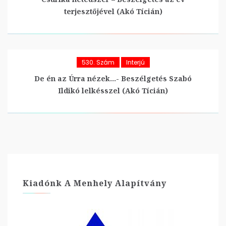
terjesztőjével (Akó Tícián)
530. Szám
Interjú
De én az Úrra nézek…- Beszélgetés Szabó
Ildikó lelkésszel (Akó Tícián)
Kiadónk A Menhely Alapítvány