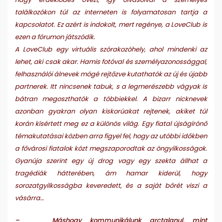
találkozókon túl az interneten is folyamatosan tartja a
kapcsolatot. Ez azért is indokolt, mert regénye, a LoveClub is
ezen a fórumon játszódik.
A LoveClub egy virtuális szórakozóhely, ahol mindenki az
lehet, aki csak akar. Hamis fotóval és személyazonossággal,
felhasználói álnevek mögé rejtőzve kutathatók az új és újabb
partnerek. Itt nincsenek tabuk, s a legmerészebb vágyak is
bátran megoszthatók a többiekkel. A bizarr nicknevek
azonban gyakran olyan kiskorúakat rejtenek, akiket túl
korán kísértett meg ez a különös világ. Egy fiatal újságírónő
témakutatásai közben arra figyel fel, hogy az utóbbi időkben
a fővárosi fiatalok közt megszaporodtak az öngyilkosságok.
Gyanúja szerint egy új drog vagy egy szekta állhat a
tragédiák hátterében, ám hamar kiderül, hogy
sorozatgyilkosságba keveredett, és a saját bőrét viszi a
vásárra…
– Máshogy kommunikálunk arctalanul, mint