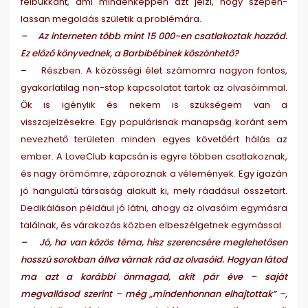
felbukkant, ami mindenképpen azt jelzi, hogy szépen-
lassan megoldás születik a problémára.
– Az interneten több mint 15 000-en csatlakoztak hozzád.
Ez előző könyvednek, a Barbibébinek köszönhető?
– Részben. A közösségi élet számomra nagyon fontos,
gyakorlatilag non-stop kapcsolatot tartok az olvasóimmal.
Ők is igénylik és nekem is szükségem van a
visszajelzésekre. Egy populárisnak manapság koránt sem
nevezhető területen minden egyes követőért hálás az
ember. A LoveClub kapcsán is egyre többen csatlakoznak,
és nagy örömömre, záporoznak a vélemények. Egy igazán
jó hangulatú társaság alakult ki, mely ráadásul összetart.
Dedikáláson például jó látni, ahogy az olvasóim egymásra
találnak, és várakozás közben elbeszélgetnek egymással.
– Jó, ha van közös téma, hisz szerencsére meglehetősen
hosszú sorokban állva várnak rád az olvasóid. Hogyan látod
ma azt a korábbi önmagad, akit pár éve – saját
megvallásod szerint – még „mindenhonnan elhajtottak” –,