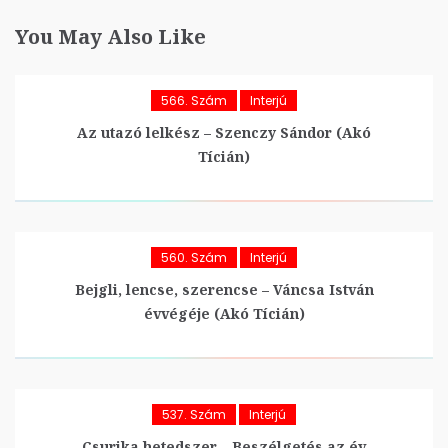
You May Also Like
566. Szám
Interjú
Az utazó lelkész – Szenczy Sándor (Akó
Tícián)
560. Szám
Interjú
Bejgli, lencse, szerencse – Váncsa István
évvégéje (Akó Tícián)
537. Szám
Interjú
Csurika hetedszer – Beszélgetés az év