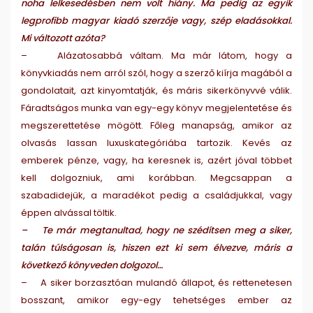
noha lelkesedésben nem volt hiány. Ma pedig az egyik
legprofibb magyar kiadó szerzője vagy, szép eladásokkal.
Mi változott azóta?
– Alázatosabbá váltam. Ma már látom, hogy a
könyvkiadás nem arról szól, hogy a szerző kiírja magából a
gondolatait, azt kinyomtatják, és máris sikerkönyvvé válik.
Fáradtságos munka van egy-egy könyv megjelentetése és
megszerettetése mögött. Főleg manapság, amikor az
olvasás lassan luxuskategóriába tartozik. Kevés az
emberek pénze, vagy, ha keresnek is, azért jóval többet
kell dolgozniuk, ami korábban. Megcsappan a
szabadidejük, a maradékot pedig a családjukkal, vagy
éppen alvással töltik.
– Te már megtanultad, hogy ne szédítsen meg a siker,
talán túlságosan is, hiszen ezt ki sem élvezve, máris a
következő könyveden dolgozol…
– A siker borzasztóan mulandó állapot, és rettenetesen
bosszant, amikor egy-egy tehetséges ember az