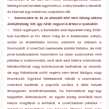
lelkileg közel kerültek egymáshoz, a lány beadta a derekát.
Az internet egy hatalmas csapdává vált.
– Szerencsére te, és az olvasóid közt nem tátong ekkora
korkülönbség. Sőt, úgy tűnik, nagyon is értesz a nyelvükön.
– Előző regényem, a Barbibébi első fejezeteit még 2008-
ban kezdtem el írni. Akkor még én is éretlenebb voltam,
azóta az érdeklődési köröm, valamint az ízlésem is
finomodott. A LoveClub nyelvezete szintén fiatalos, de már
jóval tudatosabban használom az olyan eszközöket, mint
például a szókimondás, amit akár első blikkre sokkolónak,
felháborítónak vagy botrányosnak tarthatnak az olvasók,
de egy fiataloknak szóló regény nem lehet álságos vagy
finomkodó. Egyrészt hiteltelenné válnék a szemükben,
másrészt beállnék a papolók sorába. A tiltás helyett
lényegesen eredményesebb, ha bemutatunk egy-egy
kegyetlen életszituációt, az egyén pedig önerőből teszi
helyre magában a leírtakat. A LoveClubban például –