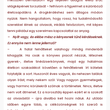
miközben bemutatom egy teljesen átlagos életű srác
világképének torzulását – felhívom a figyelmet a különböző
életcsapdákra. A drogkérdéshez sem átlagos módon
nyúlok. Nem hangoztatom, hogy rossz, ha tudatmódosító
szerekkel élnek az olvasok, inkább felvázolom, mit képes
tenni például egy szerelmes kapcsolattal az anyag.
– Nyílt vagy, és elébe mész a kényesnek tűnő kérdéseknek.
Ez ennyire nem lenne jellemző?
– A fiatal felnőtteket valahogy mindig mindenből
kihagyják. Ha csak a könyves piacot nézzük, léteznek
gyerek-, illetve tinédzserkönyvek, majd egy hatalmas
életkori szakadékot követően a felnőtteknek írt kötetek
folytatják a sort. Huszonöt éves vagyok, és nehezen találok
olyan írást, mely nekem szól. Vagy nagyon gyermetegek,
vagy harminc körüliekről szólnak a történetek. Nincs, illetve
nem volt átmenet. Ez a korosztály éppen ezért el is szokott
az olvasástól – újra divatba kell hozni náluk. Az utóbbi
időben egyre több, a célközönségnek író szerző is