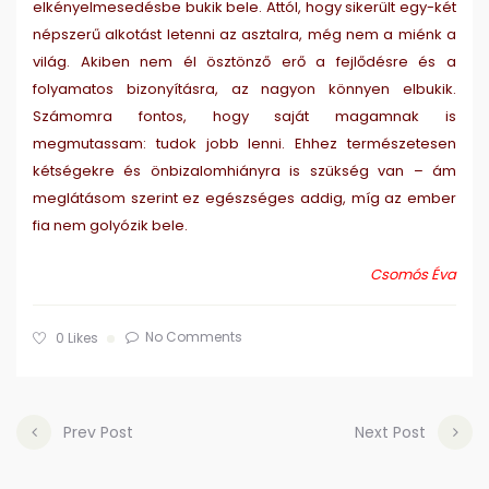
elkényelmesedésbe bukik bele. Attól, hogy sikerült egy-két
népszerű alkotást letenni az asztalra, még nem a miénk a
világ. Akiben nem él ösztönző erő a fejlődésre és a
folyamatos bizonyításra, az nagyon könnyen elbukik.
Számomra fontos, hogy saját magamnak is
megmutassam: tudok jobb lenni. Ehhez természetesen
kétségekre és önbizalomhiányra is szükség van – ám
meglátásom szerint ez egészséges addig, míg az ember
fia nem golyózik bele.
Csomós Éva
No Comments
0
Likes
Prev Post
Next Post