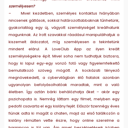
személyesen?
– Mivel kezdetben, személyes kontaktus hiányában
nincsenek gátlások, sokkal határozottabbaknak tűnhetünk,
gyakorlatilag egy új, vágyott személyiséget kreálhatunk
magunknak. Az írott szavakkal ráadásul manipulálhatjuk a
kiszemelt áldozatot, míg személyesen a tekintetünk
mindent elárul. A LoveClub épp az ilyen kreált
személyiségekre épít. Mivel soha nem tudhatjuk biztosra,
hogy ki lapul egy-egy vonzó fotó vagy figyelemfelkeltő
bemutatkozó szöveg mögött. A kockázati tényező
megnövekedett, a cybervilágban élő fiatalok azonban
ugyanolyan befolyásolhatóak maradtak, mint a való
életben. Így aztán bárki behálózhatja őket – akár egy
pszichopata is. Nemrég láttam egy filmet, melyben egy
pedofil csavarta el egy kislány fejét. Először tizennégy éves
fiúnak adta ki magát a chaten, majd az első találkozón a
kislány rémülten vette észre, hogy online szerelme a
harmincon is túl van. Ám mivel beszélgetéseik közben