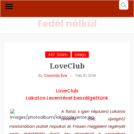
Fedél nélkül
447. Szám
Interjú
LoveClub
By
Csomós Éva
Feb 10, 2018
LoveClub
Lakatos Leventével beszélgettünk
A fiatal, s igen népszerű Lakatos
Levente (író, újságíró)
mostanában zsúfolt napokat él. Frissen megjelent regényét
nagy érdeklődés övezi, így olvasóival a személyes