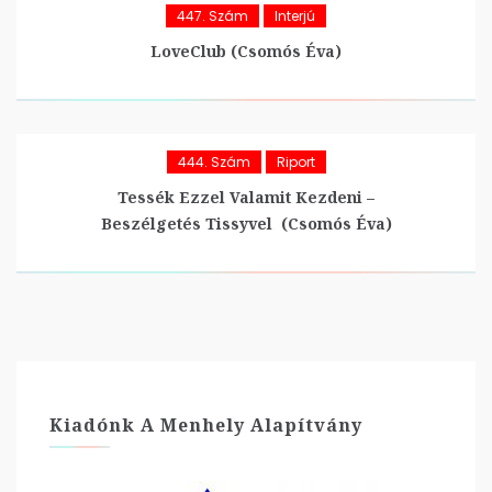
447. Szám
Interjú
LoveClub (Csomós Éva)
444. Szám
Riport
Tessék Ezzel Valamit Kezdeni –
Beszélgetés Tissyvel (Csomós Éva)
Kiadónk A Menhely Alapítvány