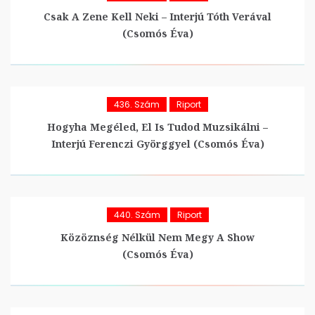
Csak A Zene Kell Neki – Interjú Tóth Verával
(Csomós Éva)
436. Szám
Riport
Hogyha Megéled, El Is Tudod Muzsikálni –
Interjú Ferenczi Györggyel (Csomós Éva)
440. Szám
Riport
Közöznség Nélkül Nem Megy A Show
(Csomós Éva)