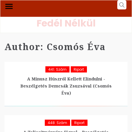
Fedél Nélkül
Author:
Csomós Éva
441. Szám
Riport
A Mínusz Húszról Kellett Elindulni -
Beszélgetés Demcsák Zsuzsával (Csomós
Éva)
448. Szám
Riport