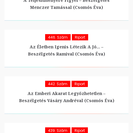
A Teljesítményére Figyel – Beszélgetés
Menczer Tamással (Csomós Éva)
446. Szám
Riport
Az Életben Igenis Létezik A Jó… –
Beszélgetés Ramival (Csomós Éva)
442. Szám
Riport
Az Emberi Akarat Legyőzhetetlen –
Beszélgetés Vásáry Andréval (Csomós Éva)
439. Szám
Riport