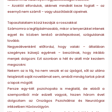
– Azoktól elfordulok, akiknek mindkét keze foglalt – az
esernyő nem számít – vagy utazótáskát cipelnek.
Tapasztalataim közül kezdjük a rosszakkal:
Számomra a legfájdalmasabb, mikor a tenyerükkel intenek
egyet és közben lenéző arckifejezéssel, száguldanak
tovább.
Negyedévenként előfordul, hogy valaki – általában
szegényes külsejű egyének – beszólnak, hogy inkább
menjek dolgozni. Ezt azonban a hét év alatt már kezdem
megszokni.
Nekem az is fáj, ha nem veszik el az újságot, sőt az utána
felajánlott saját novellámat sem, amiből mindig tartok párat
a lapok mögött.
Persze egy-két pszichopata is megtalál, de ebből a
szempontból már edzett vagyok, hiszen három évet
dolgoztam az Országos Pszichiátriai és Neurológiai
intézetben Hűvösvölgyön.