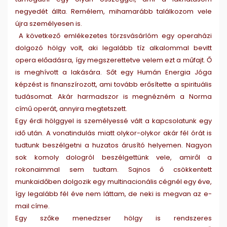
negyedét állta. Remélem, mihamarább találkozom vele
újra személyesen is.
A következő emlékezetes törzsvásárlóm egy operaházi
dolgozó hölgy volt, aki legalább tíz alkalommal bevitt
opera előadásra, így megszerettetve velem ezt a műfajt. Ő
is meghívott a lakására. Sőt egy Humán Energia Jóga
képzést is finanszírozott, ami tovább erősítette a spirituális
tudásomat. Akár harmadszor is megnézném a Norma
című operát, annyira megtetszett.
Egy érdi hölggyel is személyessé vált a kapcsolatunk egy
idő után. A vonatindulás miatt olykor-olykor akár fél órát is
tudtunk beszélgetni a huzatos árusító helyemen. Nagyon
sok komoly dologról beszélgettünk vele, amiről a
rokonaimmal sem tudtam. Sajnos ő csökkentett
munkaidőben dolgozik egy multinacionális cégnél egy éve,
így legalább fél éve nem láttam, de neki is megvan az e-
mail címe.
Egy szőke menedzser hölgy is rendszeres