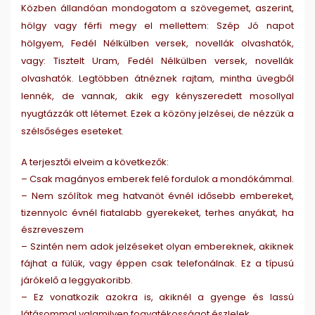
Közben állandóan mondogatom a szövegemet, aszerint,
hölgy vagy férfi megy el mellettem: Szép Jó napot
hölgyem, Fedél Nélkülben versek, novellák olvashatók,
vagy: Tisztelt Uram, Fedél Nélkülben versek, novellák
olvashatók. Legtöbben átnéznek rajtam, mintha üvegből
lennék, de vannak, akik egy kényszeredett mosollyal
nyugtázzák ott létemet. Ezek a közöny jelzései, de nézzük a
szélsőséges eseteket.
A terjesztői elveim a következők:
– Csak magányos emberek felé fordulok a mondókámmal.
– Nem szólítok meg hatvanöt évnél idősebb embereket,
tizennyolc évnél fiatalabb gyerekeket, terhes anyákat, ha
észreveszem
– Szintén nem adok jelzéseket olyan embereknek, akiknek
fájhat a fülük, vagy éppen csak telefonálnak. Ez a típusú
járókelő a leggyakoribb.
– Ez vonatkozik azokra is, akiknél a gyenge és lassú
látásommal valamilyen fogyatékosságot észlelek.