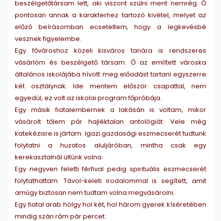
beszélgetőtársam lett, aki viszont szülni ment nemrég. Ő
pontosan annak a karakterhez tartozó kivétel, melyet az
előző beírásomban ecseteltem, hogy a legkevésbé
vesznek figyelembe.
Egy fővároshoz közeli kisváros tanára is rendszeres
vásárlóm és beszélgető társam. Ő az említett városka
általános iskolájába hívott meg előadást tartani egyszerre
két osztálynak. Ide mentem először csapattal, nem
egyedül, ez volt az iskolai program főpróbája.
Egy másik fiatalembernek a lakásán is voltam, mikor
vásárolt tőlem pár hajléktalan antológiát. Vele még
katekézisre is jártam. Igazi gazdasági eszmecserét tudtunk
folytatni a huzatos aluljáróban, mintha csak egy
kerekasztalnál ültünk volna.
Egy negyven feletti férfival pedig spirituális eszmecserét
folytathattam. Távol-keleti irodalommal is segített, amit
amúgy biztosan nem tudtam volna megvásárolni.
Egy fiatal arab hölgy hol két, hol három gyerek kíséretében
mindig szán rám pár percet.