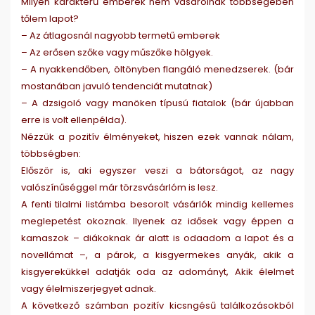
Milyen karakterű emberek nem vásárolnak többségében
tőlem lapot?
– Az átlagosnál nagyobb termetű emberek
– Az erősen szőke vagy műszőke hölgyek.
– A nyakkendőben, öltönyben flangáló menedzserek. (bár
mostanában javuló tendenciát mutatnak)
– A dzsigoló vagy manöken típusú fiatalok (bár újabban
erre is volt ellenpélda).
Nézzük a pozitív élményeket, hiszen ezek vannak nálam,
többségben:
Először is, aki egyszer veszi a bátorságot, az nagy
valószínűséggel már törzsvásárlóm is lesz.
A fenti tilalmi listámba besorolt vásárlók mindig kellemes
meglepetést okoznak. Ilyenek az idősek vagy éppen a
kamaszok – diákoknak ár alatt is odaadom a lapot és a
novellámat –, a párok, a kisgyermekes anyák, akik a
kisgyerekükkel adatják oda az adományt, Akik élelmet
vagy élelmiszerjegyet adnak.
A következő számban pozitív kicsngésű találkozásokból