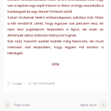
van a lapban egy saját írásom is. Ekkor a hölgy visszatolta a
bankjegyet és egy ötezer forintost adott.
Sokan fordulnak felém emberségesen, például már írtam
a két rendőrről. Lehet, hogy egyszer sok pénzem lesz, és
nem lesz jogalapom terjeszteni a lapot, de ezek az
élmények akkor biztosan hiányozni fognak.
Sok száz hasonló esetet tudnék még felsorolni, de most
mennem kell terjeszteni, hogy legyen mit ennem a
hétvégén.
VÉGE
No Comments
0
Likes
Prev Post
Next Post