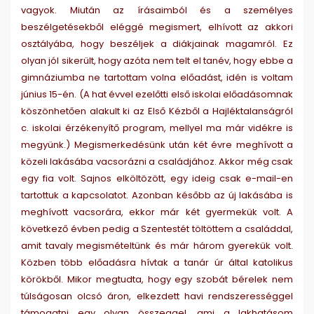
vagyok. Miután az írásaimból és a személyes
beszélgetésekből eléggé megismert, elhívott az akkori
osztályába, hogy beszéljek a diákjainak magamról. Ez
olyan jól sikerült, hogy azóta nem telt el tanév, hogy ebbe a
gimnáziumba ne tartottam volna előadást, idén is voltam
június 15-én. (A hat évvel ezelőtti első iskolai előadásomnak
köszönhetően alakult ki az Első Kézből a Hajléktalanságról
c. iskolai érzékenyítő program, mellyel ma már vidékre is
megyünk.) Megismerkedésünk után két évre meghívott a
közeli lakásába vacsorázni a családjához. Akkor még csak
egy fia volt. Sajnos elköltözött, egy ideig csak e-mail-en
tartottuk a kapcsolatot. Azonban később az új lakásába is
meghívott vacsorára, ekkor már két gyermekük volt. A
következő évben pedig a Szentestét töltöttem a családdal,
amit tavaly megismételtünk és már három gyerekük volt.
Közben több előadásra hívtak a tanár úr által katolikus
körökből. Mikor megtudta, hogy egy szobát bérelek nem
túlságosan olcsó áron, elkezdett havi rendszerességgel
támogatni egy olyan összeggel, ami a lakhatásom