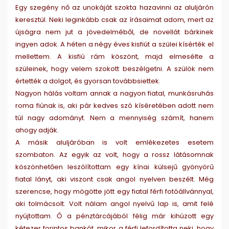
Egy szegény nő az unokáját szokta hazavinni az aluljárón
keresztül. Neki leginkább csak az írásaimat adom, mert az
újságra nem jut a jövedelméből, de novellát bárkinek
ingyen adok. A héten a négy éves kisfiút a szülei kísérték el
mellettem. A kisfiú rám köszönt, majd elmesélte a
szüleinek, hogy velem szokott beszélgetni. A szülök nem
értették a dolgot, és gyorsan továbbsiettek.
Nagyon hálás voltam annak a nagyon fiatal, munkásruhás
roma fiúnak is, aki pár kedves szó kíséretében adott nem
túl nagy adományt. Nem a mennyiség számít, hanem
ahogy adják.
A másik aluljáróban is volt emlékezetes esetem
szombaton. Az egyik az volt, hogy a rossz látásomnak
köszönhetően leszólítottam egy kínai külsejű gyönyörű
fiatal lányt, aki viszont csak angol nyelven beszélt. Még
szerencse, hogy mögötte jött egy fiatal férfi fotóállvánnyal,
aki tolmácsolt. Volt nálam angol nyelvű lap is, amit felé
nyújtottam. Ő a pénztárcájából félig már kihúzott egy
kétezer forintos bankót, mikor a férfi lefordította neki, hogy