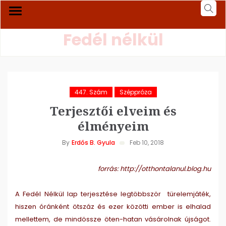
Fedél nélkül
447. Szám
Széppróza
Terjesztői elveim és
élményeim
By
Erdős B. Gyula
Feb 10, 2018
forrás: http://otthontalanul.blog.hu
A Fedél Nélkül lap terjesztése legtöbbször türelemjáték,
hiszen óránként ötszáz és ezer közötti ember is elhalad
mellettem, de mindössze öten-hatan vásárolnak újságot.