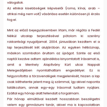
válogatok.
Az etnikai kisebbségek képviselői (roma, kínai, arab –
afrikai még nem volt) vásárlása esetén különösen jó érzés
fog el.
Mint az előző bejegyzésemben írtam, már régóta a Fedél
Nélkül utcalap terjesztésével pótolom ki szerény
rokkantsági nyugdíjamat. 2004. júniusában kezdtem el a
lap terjesztését két aluljáróban. Az egyiken hétköznap,
másikon szombaton árultam az újságot. Szinte az első
naptól kezdve adtam ajándékba kinyomtatott írásaimat is,
amit a Menhely Alapítvány Kürt utcai Nappali
Melegedőjében nyomtathattam engedéllyel. Ez is
felgyorsította a törzsvendégek megjelenését, hiszen a lap
csak kéthetente jelent meg új számmal, így akivel naponta
találkoztam, annak egy-egy írásomat tudtam nyújtani.
Ezáltal egy hónap alatt fellendült a forgalmam.
Pár hónap elmúltával kezdett hosszabban beszélgetni
velem egy gimnáziumi tanár, akivel ma is kapcsolatban