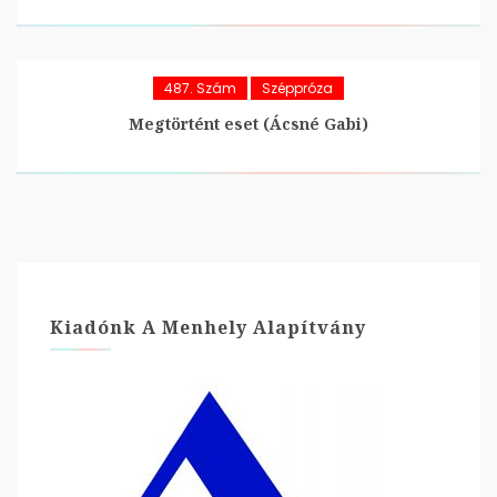
487. Szám
Széppróza
Megtörtént eset (Ácsné Gabi)
Kiadónk A Menhely Alapítvány