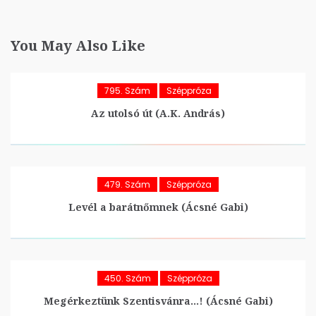
You May Also Like
795. Szám
Széppróza
Az utolsó út (A.K. András)
479. Szám
Széppróza
Levél a barátnőmnek (Ácsné Gabi)
450. Szám
Széppróza
Megérkeztünk Szentisvánra…! (Ácsné Gabi)