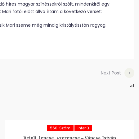
ödő híres magyar színészekről szólt, mindenkiről egy
 Mari fotói előtt állva írtam a következő verset:
sik Mari szeme még mindig kristálytisztán ragyog.
Next Post
al
560. Szám
Interjú
Bejgli, lencse, szerencse – Váncsa István