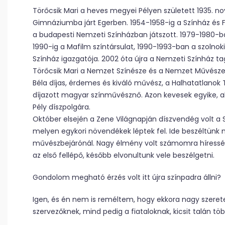
Törőcsik Mari a heves megyei Pélyen született 1935. n
Gimnáziumba járt Egerben. 1954-1958-ig a Színház és F
a budapesti Nemzeti Színházban játszott. 1979-1980-ba
1990-ig a Mafilm színtársulat, 1990-1993-ban a szolnoki 
Színház igazgatója. 2002 óta újra a Nemzeti Színház ta
Törőcsik Mari a Nemzet Színésze és a Nemzet Művésze, 
Béla díjas, érdemes és kiváló művész, a Halhatatlanok 
díjazott magyar színművésznő. Azon kevesek egyike, aki
Pély díszpolgára.
Október elsején a Zene Világnapján díszvendég volt a
melyen egykori növendékek léptek fel. Ide beszéltünk
művészbejárónál. Nagy élmény volt számomra hírességek 
az első fellépő, később elvonultunk vele beszélgetni.
Gondolom megható érzés volt itt újra színpadra állni?
Igen, és én nem is reméltem, hogy ekkora nagy szeret
szervezőknek, mind pedig a fiataloknak, kicsit talán 