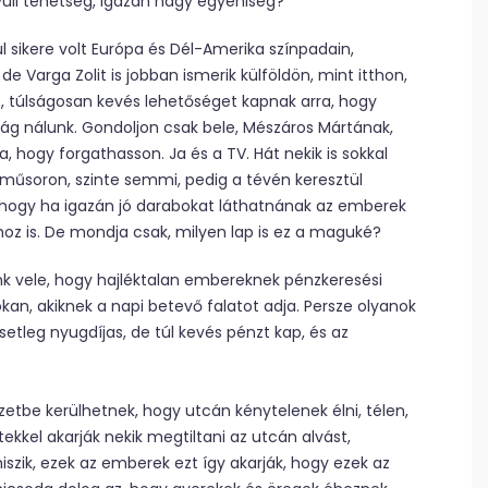
vüli tehetség, igazán nagy egyéniség?
l sikere volt Európa és Dél-Amerika színpadain,
de Varga Zolit is jobban ismerik külföldön, mint itthon,
s, túlságosan kevés lehetőséget kapnak arra, hogy
ág nálunk. Gondoljon csak bele, Mészáros Mártának,
a, hogy forgathasson. Ja és a TV. Hát nekik is sokkal
k műsoron, szinte semmi, pedig a tévén keresztül
e, hogy ha igazán jó darabokat láthatnának az emberek
oz is. De mondja csak, milyen lap is ez a maguké?
lunk vele, hogy hajléktalan embereknek pénzkeresési
kan, akiknek a napi betevő falatot adja. Persze olyanok
setleg nyugdíjas, de túl kevés pénzt kap, és az
tbe kerülhetnek, hogy utcán kénytelenek élni, télen,
ekkel akarják nekik megtiltani az utcán alvást,
zik, ezek az emberek ezt így akarják, hogy ezek az