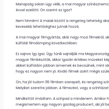
Manapság sokan úgy vélik, a mai magyar színésznem
évvel ezelőtti. Ön szerint ez igaz?
Nem hinném! A maiak között is rengeteg tehetség akad
kevesebb lehetőséghez jutnak hozzá.
A mai magyar filmgyártás, akár nagy mozi filmekről, ak
külföldi filmdömping következtében.
Ez sajnos így igaz. Úgy tűnik sajnálják ma Magyarorszá
magyar filmkészítők, akkor igazán értékes műveket kép
akiket külföldön jobban ismernek és becsülnek, mint id
hogy ez nagyon nem jó. Kiváló filmek azért mégis szü
Ön, ha jól tudom 116 filmben szerepelt, és rengeteg szí
Melyiket szerette jobban. A filmezést, vagy a színházat
Mindkettőt imádtam. A színpad a mindenem. Amikor Fr
megismertem egy nagyon gazdag producert, aki jól besz