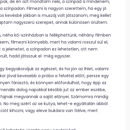
t kapok, de én azt mondtam neki, a színpad a mindenem,
a színpadon. Filmezni is nagyon szerettem, ha egy jó
os kevésbé jókban is muszáj volt játszanom, meg kellet
aptam nagyszerű szerepet, annak különösen örültem.
 néha kő-színházban is felléphettünk, néhány filmben
em, filmezni könnyebb, mert ha valami rosszul sül el,
zt a jelenetet, a színpadon ez lehetetlen, ott nem
rült, hadd játsszuk el még egyszer.
gy begyakoroljuk az egészet, és ha jön az ihlet, valami
skor jóval kevesebb a próba a felvétel előtt, persze egy
örnyen fárasztó, és könnyen előfordulhat, hogy épp az
nomenális dolog napokkal később jut az ember eszébe,
műfajnak megvannak a saját előnyei. Számomra mindig
ó. No meg azért az se kutya, lehet-e egyáltalán abból
ciót kihozni, vagy eleve bukásra van ítélve, mert