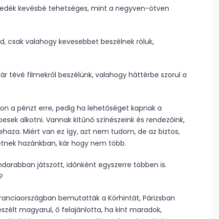
zedék kevésbé tehetséges, mint a negyven-ötven
, csak valahogy kevesebbet beszélnek róluk,
ár tévé filmekről beszélünk, valahogy háttérbe szorul a
gon a pénzt erre, pedig ha lehetőséget kapnak a
esek alkotni. Vannak kitűnő színészeink és rendezőink,
ehaza. Miért van ez így, azt nem tudom, de az biztos,
letnek hazánkban, kár hogy nem több.
ndarabban játszott, időnként egyszerre többen is.
?
anciaországban bemutatták a Körhintát, Párizsban
élt magyarul, ő felajánlotta, ha kint maradok,