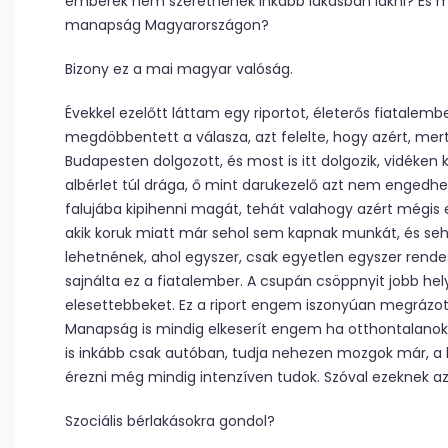
emberek nem szeretnének inkább lakásban lakni? És m
manapság Magyarországon?
Bizony ez a mai magyar valóság.
Évekkel ezelőtt láttam egy riportot, életerős fiatalemb
megdöbbentett a válasza, azt felelte, hogy azért, mer
Budapesten dolgozott, és most is itt dolgozik, vidéken 
albérlet túl drága, ő mint darukezelő azt nem enge
falujába kipihenni magát, tehát valahogy azért mégis e
akik koruk miatt már sehol sem kapnak munkát, és seho
lehetnének, ahol egyszer, csak egyetlen egyszer ren
sajnálta ez a fiatalember. A csupán csöppnyit jobb hel
elesettebbeket. Ez a riport engem iszonyúan megrázot
Manapság is mindig elkeserít engem ha otthontalanokat
is inkább csak autóban, tudja nehezen mozgok már, a
érezni még mindig intenzíven tudok. Szóval ezeknek az
Szociális bérlakásokra gondol?