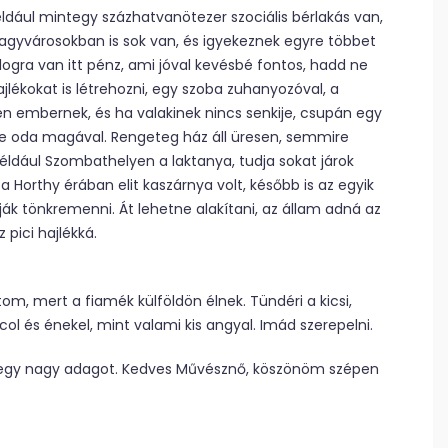
éldául mintegy százhatvanötezer szociális bérlakás van,
agyvárosokban is sok van, és igyekeznek egyre többet
ologra van itt pénz, ami jóval kevésbé fontos, hadd ne
ékokat is létrehozni, egy szoba zuhanyozóval, a
n embernek, és ha valakinek nincs senkije, csupán egy
ye oda magával. Rengeteg ház áll üresen, semmire
ldául Szombathelyen a laktanya, tudja sokat járok
a Horthy érában elit kaszárnya volt, később is az egyik
k tönkremenni. Át lehetne alakítani, az állam adná az
pici hajlékká.
om, mert a fiamék külföldön élnek. Tündéri a kicsi,
l és énekel, mint valami kis angyal. Imád szerepelni.
t egy nagy adagot. Kedves Művésznő, köszönöm szépen