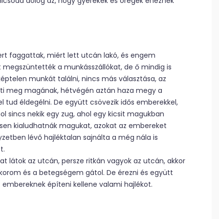
icsoda dolog az, hogy gyerekek és öregek éheznek
ert faggattak, miért lett utcán lakó, és engem
t megszüntették a munkásszállókat, de ő mindig is
képtelen munkát találni, nincs más választása, az
dheti meg magának, hétvégén aztán haza megy a
l tud éldegélni. De együtt csövezik idős emberekkel,
l sincs nekik egy zug, ahol egy kicsit magukban
desen kialudhatnák magukat, azokat az embereket
yzetben lévő hajléktalan sajnálta a még nála is
t.
 látok az utcán, persze ritkán vagyok az utcán, akkor
 korom és a betegségem gátol. De érezni és együtt
 embereknek építeni kellene valami hajlékot.