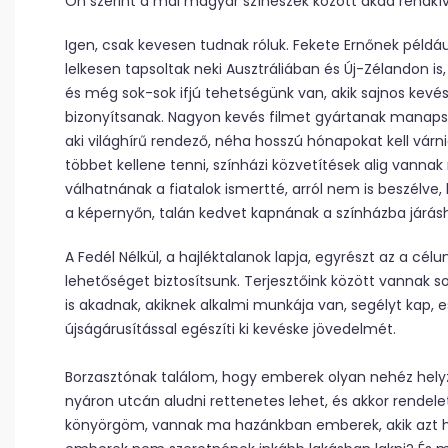
Ön szerint a mai magyar színészek között akad rendkí
Igen, csak kevesen tudnak róluk. Fekete Ernőnek példáu
lelkesen tapsoltak neki Ausztráliában és Új-Zélandon is, 
és még sok-sok ifjú tehetségünk van, akik sajnos kevé
bizonyítsanak. Nagyon kevés filmet gyártanak manaps
aki világhírű rendező, néha hosszú hónapokat kell várni
többet kellene tenni, színházi közvetítések alig vanna
válhatnának a fiatalok ismertté, arról nem is beszélv
a képernyőn, talán kedvet kapnának a színházba járásh
A Fedél Nélkül, a hajléktalanok lapja, egyrészt az a cé
lehetőséget biztosítsunk. Terjesztőink között vannak so
is akadnak, akiknek alkalmi munkája van, segélyt kap, e
újságárusítással egészíti ki kevéske jövedelmét.
Borzasztónak találom, hogy emberek olyan nehéz helyze
nyáron utcán aludni rettenetes lehet, és akkor rendelet
könyörgöm, vannak ma hazánkban emberek, akik azt his