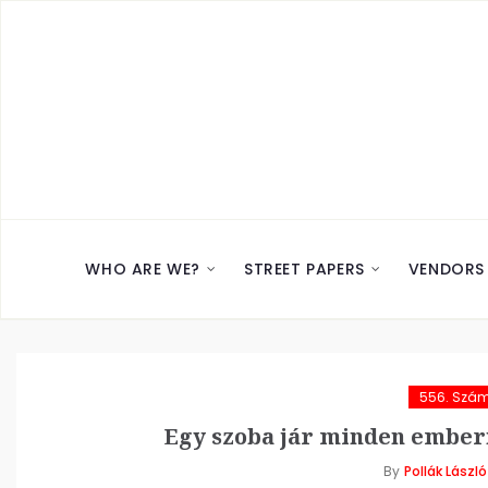
WHO ARE WE?
STREET PAPERS
VENDORS
556. Szá
Egy szoba jár minden embern
By
Pollák László