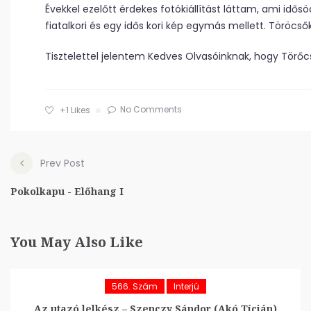
Évekkel ezelőtt érdekes fotókiállítást láttam, ami idős
fiatalkori és egy idős kori kép egymás mellett. Töröcsők
Tisztelettel jelentem Kedves Olvasóinknak, hogy Törőc
No Comments
+1
Likes
Prev Post
Pokolkapu - Előhang I
You May Also Like
566. Szám
Interjú
Az utazó lelkész – Szenczy Sándor (Akó Tícián)