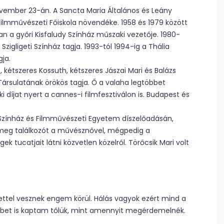
ovember 23-án. A Sancta Maria Általános és Leány
ilmművészeti Főiskola növendéke. 1958 és 1979 között
n a győri Kisfaludy Színház műszaki vezetője. 1980-
Szigligeti Színház tagja. 1993-tól 1994-ig a Thália
gja.
kétszeres Kossuth, kétszeres Jászai Mari és Balázs
Társulatának örökös tagja. Ő a valaha legtöbbet
 díjat nyert a cannes-i filmfesztiválon is. Budapest és
 Színház és Filmművészeti Egyetem díszelőadásán,
 meg találkozót a művésznővel, mégpedig a
tucatjait látni közvetlen közelről. Törőcsik Mari volt
ettel vesznek engem körül. Hálás vagyok ezért mind a
többet is kaptam tőlük, mint amennyit megérdemelnék.