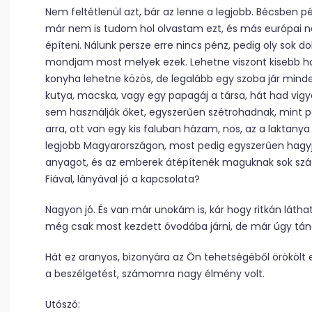
Nem feltétlenül azt, bár az lenne a legjobb. Bécsben p
már nem is tudom hol olvastam ezt, és más európai n
építeni. Nálunk persze erre nincs pénz, pedig oly sok d
mondjam most melyek ezek. Lehetne viszont kisebb hajl
konyha lehetne közös, de legalább egy szoba jár minde
kutya, macska, vagy egy papagáj a társa, hát had vig
sem használják őket, egyszerűen szétrohadnak, mint pé
arra, ott van egy kis faluban házam, nos, az a laktanya 
legjobb Magyarországon, most pedig egyszerűen hagyjá
anyagot, és az emberek átépítenék maguknak sok száz 
Fiával, lányával jó a kapcsolata?
Nagyon jó. És van már unokám is, kár hogy ritkán láthat
még csak most kezdett óvodába járni, de már úgy tánco
Hát ez aranyos, bizonyára az Ön tehetségéből örököl
a beszélgetést, számomra nagy élmény volt.
Utószó: