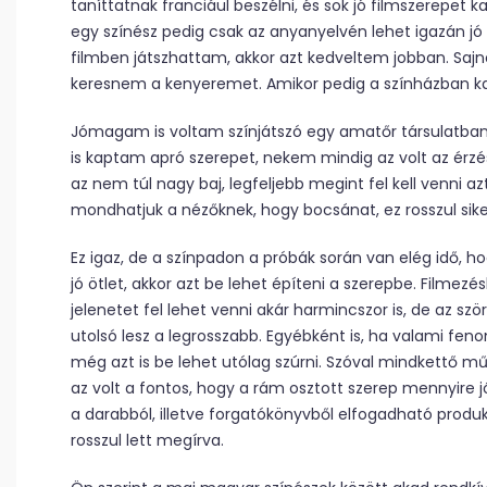
taníttatnak franciául beszélni, és sok jó filmszerepe
egy színész pedig csak az anyanyelvén lehet igazán jó 
filmben játszhattam, akkor azt kedveltem jobban. Sajn
keresnem a kenyeremet. Amikor pedig a színházban k
Jómagam is voltam színjátszó egy amatőr társulatban,
is kaptam apró szerepet, nekem mindig az volt az érzés
az nem túl nagy baj, legfeljebb megint fel kell venni a
mondhatjuk a nézőknek, hogy bocsánat, ez rosszul sike
Ez igaz, de a színpadon a próbák során van elég idő, ho
jó ötlet, akkor azt be lehet építeni a szerepbe. Filmezé
jelenetet fel lehet venni akár harmincszor is, de az sz
utolsó lesz a legrosszabb. Egyébként is, ha valami fe
még azt is be lehet utólag szúrni. Szóval mindkettő 
az volt a fontos, hogy a rám osztott szerep mennyire j
a darabból, illetve forgatókönyvből elfogadható produk
rosszul lett megírva.